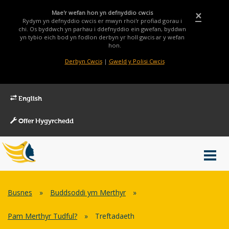
Mae'r wefan hon yn defnyddio cwcis
×
Rydym yn defnyddio cwcis er mwyn rhoi'r profiad gorau i
chi. Os byddwch yn parhau i ddefnyddio ein gwefan, byddwn
yn tybio eich bod yn fodlon derbyn yr holl gwcis ar y wefan
hon.
Derbyn Cwcis
|
Gweld y Polisi Cwcis
English
Offer Hygyrchedd
Main
Toggl
Menu
navig
Breadcrumb
Busnes
»
Buddsoddi ym Merthyr
»
Pam Merthyr Tudful?
»
Treftadaeth