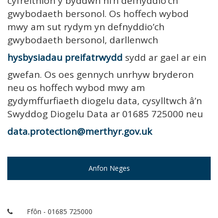
cyfreithlon y byddwn ni’n defnyddio’ch
gwybodaeth bersonol. Os hoffech wybod
mwy am sut rydym yn defnyddio’ch
gwybodaeth bersonol, darllenwch
hysbysiadau preifatrwydd
sydd ar gael ar ein
gwefan. Os oes gennych unrhyw bryderon
neu os hoffech wybod mwy am
gydymffurfiaeth diogelu data, cysylltwch â’n
Swyddog Diogelu Data ar 01685 725000 neu
data.protection@merthyr.gov.uk
Anfon Neges
Ffôn - 01685 725000