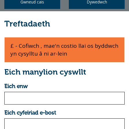
Gwneud cais
Dywedwch
Treftadaeth
£ - Cofiwch , mae'n costio llai os byddwch
yn cysylltu â ni ar-lein
Eich manylion cyswllt
Eich enw
Eich cyfeiriad e-bost