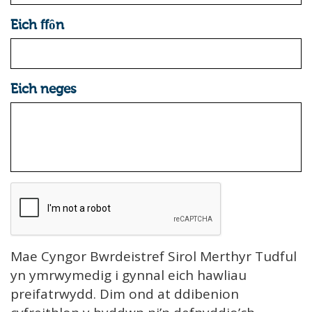
Eich ffȏn
Eich neges
Mae Cyngor Bwrdeistref Sirol Merthyr Tudful
yn ymrwymedig i gynnal eich hawliau
preifatrwydd. Dim ond at ddibenion