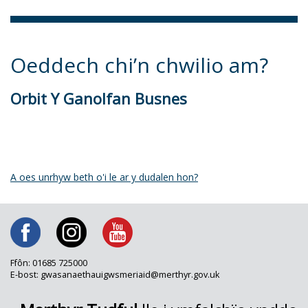
Oeddech chi’n chwilio am?
Orbit Y Ganolfan Busnes
A oes unrhyw beth o'i le ar y dudalen hon?
Ffôn: 01685 725000
E-bost: gwasanaethauigwsmeriaid@merthyr.gov.uk