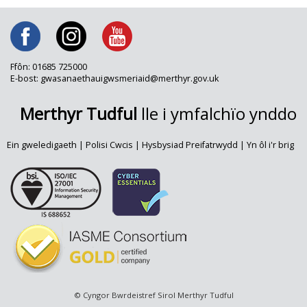
Ffôn: 01685 725000
E-bost: gwasanaethauigwsmeriaid@merthyr.gov.uk
Merthyr Tudful
lle i ymfalchïo ynddo
Ein gweledigaeth
|
Polisi Cwcis
|
Hysbysiad Preifatrwydd
|
Yn ôl i'r brig
© Cyngor Bwrdeistref Sirol Merthyr Tudful