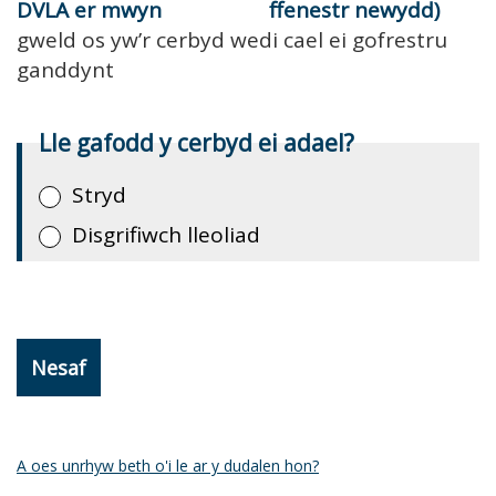
DVLA er mwyn
gweld os yw’r cerbyd wedi cael ei gofrestru
ganddynt
Lle gafodd y cerbyd ei adael?
Stryd
Disgrifiwch lleoliad
Nesaf
A oes unrhyw beth o'i le ar y dudalen hon?