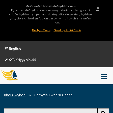
Mae'r wefan hon yn defnyddio cwcis
×
Rydym yn defnyddio cwcis er mwyn rhoi'r profiad gorau i
chi. Os byddwch yn parhau i ddefnyddio ein gwefan, byddwn
yn tybio eich bod yn fodlon derbyn yr holl gwcis ar y wefan
hon.
Derbyn Cwcis
|
Gweld y Polisi Cwcis
English
Offer Hygyrchedd
Main
Toggl
Menu
navig
Breadcrumb
Rhoi Gwybod
»
Cerbydau wedi'u Gadael