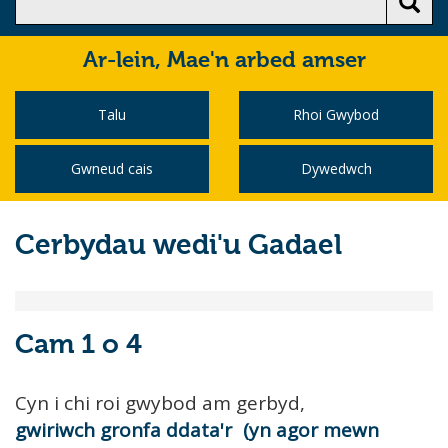
Ar-lein,
Mae'n arbed amser
Talu
Rhoi Gwybod
Gwneud cais
Dywedwch
Cerbydau wedi'u Gadael
Cam 1 o 4
Cyn i chi roi gwybod am gerbyd,
gwiriwch gronfa ddata'r