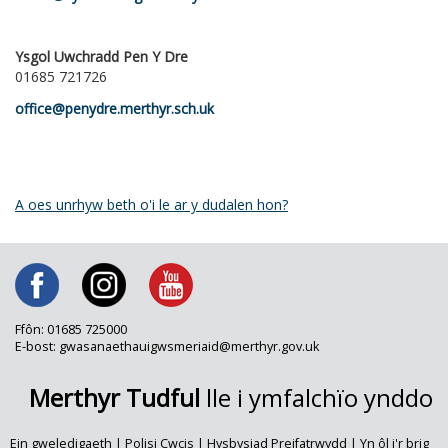
Ysgol Uwchradd Pen Y Dre
01685 721726
office@penydre.merthyr.sch.uk
A oes unrhyw beth o'i le ar y dudalen hon?
Ffôn: 01685 725000
E-bost: gwasanaethauigwsmeriaid@merthyr.gov.uk
Merthyr Tudful
lle i ymfalchïo ynddo
Ein gweledigaeth
|
Polisi Cwcis
|
Hysbysiad Preifatrwydd
|
Yn ôl i'r brig