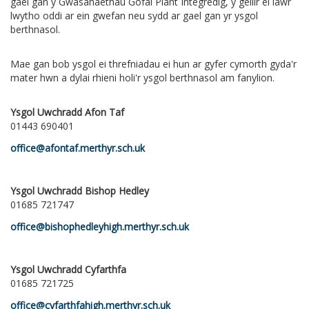
gael gan y Gwasanaethau Gofal Plant Integredig, y gellir ei lawr
lwytho oddi ar ein gwefan neu sydd ar gael gan yr ysgol
berthnasol.
Mae gan bob ysgol ei threfniadau ei hun ar gyfer cymorth gyda'r
mater hwn a dylai rhieni holi'r ysgol berthnasol am fanylion.
Ysgol Uwchradd Afon Taf
01443 690401
office@afontaf.merthyr.sch.uk
Ysgol Uwchradd Bishop Hedley
01685 721747
office@bishophedleyhigh.merthyr.sch.uk
Ysgol Uwchradd Cyfarthfa
01685 721725
office@cyfarthfahigh.merthyr.sch.uk