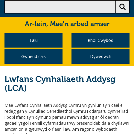
Ar-lein,
Mae'n arbed amser
Talu
Rhoi Gwybod
Gwneud cais
Dywedwch
Lwfans Cynhaliaeth Addysg
(LCA)
Mae Lwfans Cynhaliaeth Addysg Cymru yn gynllun sy'n cael ei
redeg gan y Cynulliad Cenedlaethol Cymru i ddarparu cymhelliad
i bobl ifanc sy'n dymuno parhau mewn addysg ar ôl oedran
gadael ysgol i ennill dyfarniadau trwy bresenoldeb da a chyflawni
amcanion a gytunwyd o flaen llaw. Am ragor o wybodaeth