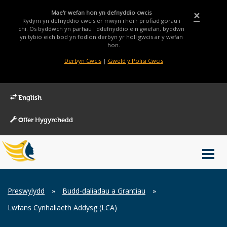
Mae'r wefan hon yn defnyddio cwcis
×
Rydym yn defnyddio cwcis er mwyn rhoi'r profiad gorau i
chi. Os byddwch yn parhau i ddefnyddio ein gwefan, byddwn
yn tybio eich bod yn fodlon derbyn yr holl gwcis ar y wefan
hon.
Derbyn Cwcis
|
Gweld y Polisi Cwcis
English
Offer Hygyrchedd
Main
Toggl
Menu
navig
Breadcrumb
Preswylydd
»
Budd-daliadau a Grantiau
»
Lwfans Cynhaliaeth Addysg (LCA)