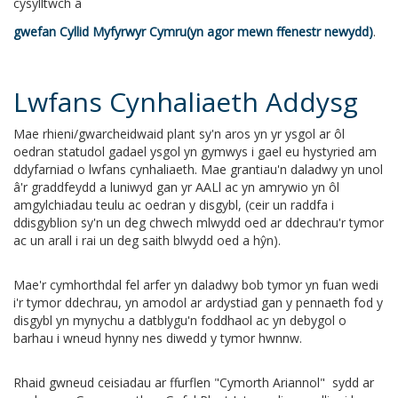
cysylltwch â
gwefan Cyllid Myfyrwyr Cymru
.
Lwfans Cynhaliaeth Addysg
Mae rhieni/gwarcheidwaid plant sy'n aros yn yr ysgol ar ôl
oedran statudol gadael ysgol yn gymwys i gael eu hystyried am
ddyfarniad o lwfans cynhaliaeth. Mae grantiau'n daladwy yn unol
â'r graddfeydd a luniwyd gan yr AALl ac yn amrywio yn ôl
amgylchiadau teulu ac oedran y disgybl, (ceir un raddfa i
ddisgyblion sy'n un deg chwech mlwydd oed ar ddechrau'r tymor
ac un arall i rai un deg saith blwydd oed a hŷn).
Mae'r cymhorthdal fel arfer yn daladwy bob tymor yn fuan wedi
i'r tymor ddechrau, yn amodol ar ardystiad gan y pennaeth fod y
disgybl yn mynychu a datblygu'n foddhaol ac yn debygol o
barhau i wneud hynny nes diwedd y tymor hwnnw.
Rhaid gwneud ceisiadau ar ffurflen "Cymorth Ariannol" sydd ar