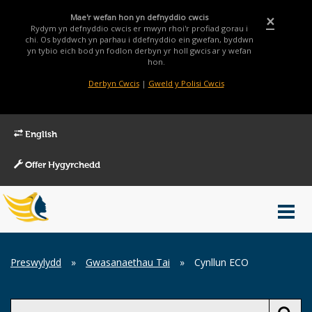
Mae'r wefan hon yn defnyddio cwcis
×
Rydym yn defnyddio cwcis er mwyn rhoi'r profiad gorau i
chi. Os byddwch yn parhau i ddefnyddio ein gwefan, byddwn
yn tybio eich bod yn fodlon derbyn yr holl gwcis ar y wefan
hon.
Derbyn Cwcis
|
Gweld y Polisi Cwcis
English
Offer Hygyrchedd
Main
Toggl
Menu
navig
Breadcrumb
Preswylydd
»
Gwasanaethau Tai
»
Cynllun ECO