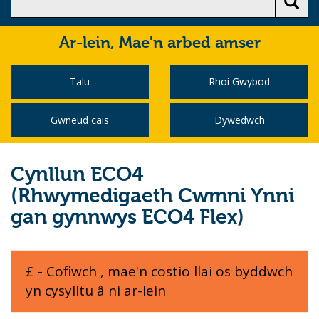
Ar-lein,
Mae'n arbed amser
Talu
Rhoi Gwybod
Gwneud cais
Dywedwch
Cynllun ECO4
(Rhwymedigaeth Cwmni Ynni
gan gynnwys ECO4 Flex)
£ - Cofiwch , mae'n costio llai os byddwch
yn cysylltu â ni ar-lein