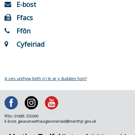
E-bost
Ffacs
Ffôn
Cyfeiriad
A oes unrhyw beth o'i le ar y dudalen hon?
Ffôn: 01685 725000
E-bost: gwasanaethauigwsmeriaid@merthyr.gov.uk