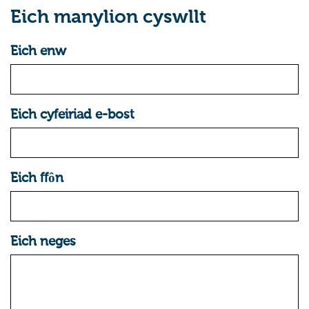
Eich manylion cyswllt
Eich enw
Eich cyfeiriad e-bost
Eich ffȏn
Eich neges