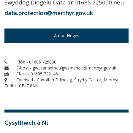
Swyddog Diogelu Data ar 01685 725000 neu
data.protection@merthyr.gov.uk
Anfon Neges
Ffôn - 01685 725000
E-bost - gwasanaethauigwsmeriaid@merthyr.gov.uk
Ffacs - 01685 722146
Cyfeiriad - Canolfan Ddinesig, Stryd y Castell, Merthyr
Tudful, CF47 8AN
Cysylltwch â Ni