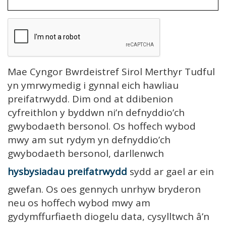
Mae Cyngor Bwrdeistref Sirol Merthyr Tudful
yn ymrwymedig i gynnal eich hawliau
preifatrwydd. Dim ond at ddibenion
cyfreithlon y byddwn ni’n defnyddio’ch
gwybodaeth bersonol. Os hoffech wybod
mwy am sut rydym yn defnyddio’ch
gwybodaeth bersonol, darllenwch
hysbysiadau preifatrwydd
sydd ar gael ar ein
gwefan. Os oes gennych unrhyw bryderon
neu os hoffech wybod mwy am
gydymffurfiaeth diogelu data, cysylltwch â’n