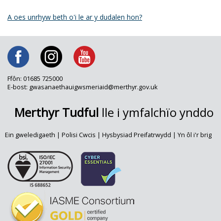
A oes unrhyw beth o'i le ar y dudalen hon?
Ffôn: 01685 725000
E-bost: gwasanaethauigwsmeriaid@merthyr.gov.uk
Merthyr Tudful
lle i ymfalchïo ynddo
Ein gweledigaeth
|
Polisi Cwcis
|
Hysbysiad Preifatrwydd
|
Yn ôl i'r brig