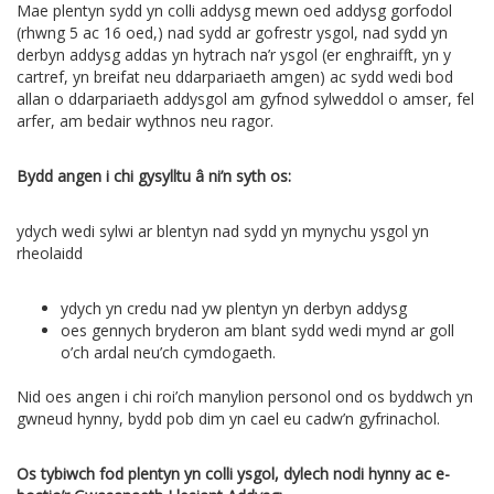
Mae plentyn sydd yn colli addysg mewn oed addysg gorfodol
(rhwng 5 ac 16 oed,) nad sydd ar gofrestr ysgol, nad sydd yn
derbyn addysg addas yn hytrach na’r ysgol (er enghraifft, yn y
cartref, yn breifat neu ddarpariaeth amgen) ac sydd wedi bod
allan o ddarpariaeth addysgol am gyfnod sylweddol o amser, fel
arfer, am bedair wythnos neu ragor.
Bydd angen i chi gysylltu â ni’n syth os:
ydych wedi sylwi ar blentyn nad sydd yn mynychu ysgol yn
rheolaidd
ydych yn credu nad yw plentyn yn derbyn addysg
oes gennych bryderon am blant sydd wedi mynd ar goll
o’ch ardal neu’ch cymdogaeth.
Nid oes angen i chi roi’ch manylion personol ond os byddwch yn
gwneud hynny, bydd pob dim yn cael eu cadw’n gyfrinachol.
Os tybiwch fod plentyn yn colli ysgol, dylech nodi hynny ac e-