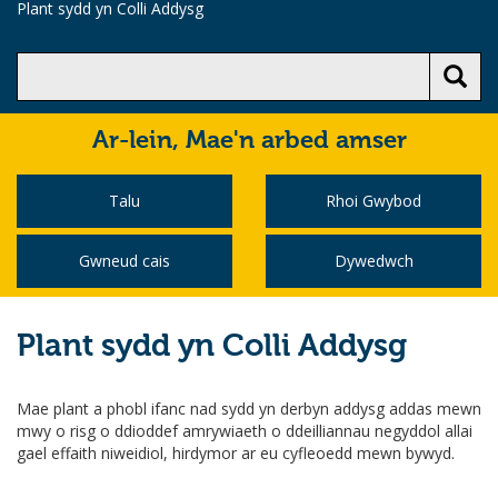
Plant sydd yn Colli Addysg
Ar-lein,
Mae'n arbed amser
Talu
Rhoi Gwybod
Gwneud cais
Dywedwch
Plant sydd yn Colli Addysg
Mae plant a phobl ifanc nad sydd yn derbyn addysg addas mewn
mwy o risg o ddioddef amrywiaeth o ddeilliannau negyddol allai
gael effaith niweidiol, hirdymor ar eu cyfleoedd mewn bywyd.