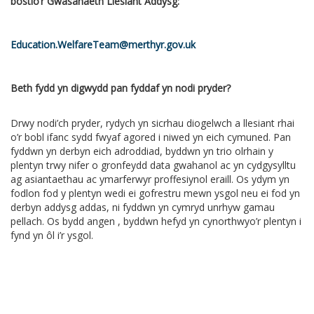
bostio’r Gwasanaeth Llesiant Addysg:
Education.WelfareTeam@merthyr.gov.uk
Beth fydd yn digwydd pan fyddaf yn nodi pryder?
Drwy nodi’ch pryder, rydych yn sicrhau diogelwch a llesiant rhai
o’r bobl ifanc sydd fwyaf agored i niwed yn eich cymuned. Pan
fyddwn yn derbyn eich adroddiad, byddwn yn trio olrhain y
plentyn trwy nifer o gronfeydd data gwahanol ac yn cydgysylltu
ag asiantaethau ac ymarferwyr proffesiynol eraill. Os ydym yn
fodlon fod y plentyn wedi ei gofrestru mewn ysgol neu ei fod yn
derbyn addysg addas, ni fyddwn yn cymryd unrhyw gamau
pellach. Os bydd angen , byddwn hefyd yn cynorthwyo’r plentyn i
fynd yn ôl i’r ysgol.