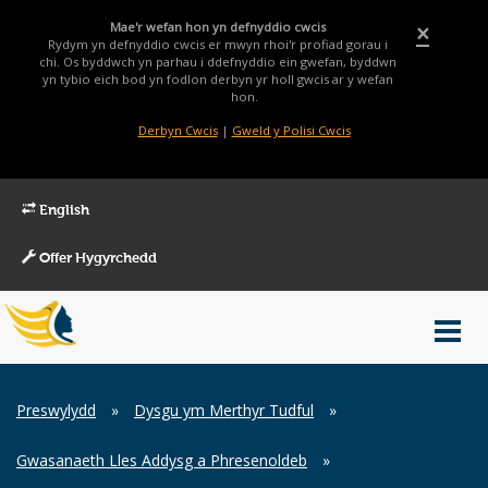
Mae'r wefan hon yn defnyddio cwcis
×
Rydym yn defnyddio cwcis er mwyn rhoi'r profiad gorau i
chi. Os byddwch yn parhau i ddefnyddio ein gwefan, byddwn
yn tybio eich bod yn fodlon derbyn yr holl gwcis ar y wefan
hon.
Derbyn Cwcis
|
Gweld y Polisi Cwcis
English
Offer Hygyrchedd
Main
Toggl
Menu
navig
Breadcrumb
Preswylydd
»
Dysgu ym Merthyr Tudful
»
Gwasanaeth Lles Addysg a Phresenoldeb
»