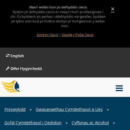
Mae'r wefan hon yn defnyddio cwcis
×
Rydym yn defnyddio cwcis er mwyn rhoi'r profiad gorau i
chi. Os byddwch yn parhau i ddefnyddio ein gwefan, byddwn
yn tybio eich bod yn fodlon derbyn yr holl gwcis ar y wefan
hon.
Derbyn Cwcis
|
Gweld y Polisi Cwcis
English
Offer Hygyrchedd
Main
Toggl
Menu
navig
Breadcrumb
Preswylydd
»
Gwasanaethau Cymdeithasol a Lles
»
Gofal Cymdeithasol i Oedolion
»
Cyffuriau ac Alcohol
»