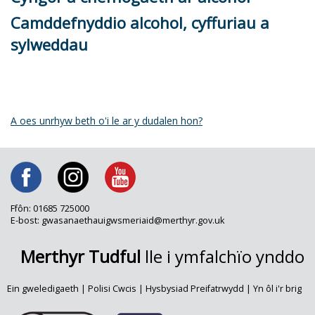
Camddefnyddio alcohol, cyffuriau a
sylweddau
A oes unrhyw beth o'i le ar y dudalen hon?
Ffôn: 01685 725000
E-bost: gwasanaethauigwsmeriaid@merthyr.gov.uk
Merthyr Tudful
lle i ymfalchïo ynddo
Ein gweledigaeth
|
Polisi Cwcis
|
Hysbysiad Preifatrwydd
|
Yn ôl i'r brig