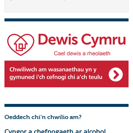
Oeddech chi’n chwilio am?
Cyngor a chefnogaeth ar alcohol