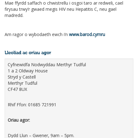
Mae ffyrdd saffach o chwistrellu i osgoi taro ar redweli, cael
firysau trwy’r gwaed megis HIV neu Hepatitis C, neu gael
madredd.
Am ragor o wybodaeth ewch i’n
www.barod.cymru
Lleoliad ac oriau agor
Cyfnewidfa Nodwyddau Merthyr Tudful
1 a 2 Oldway House
Stryd y Castell
Merthyr Tudful
CF47 8UX
Rhif Ffon: 01685 721991
Oriau agor:
Dydd Llun – Gwener, 9am – 5pm.