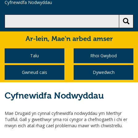
Cyfnewidfa Nodwyddau
Ar-lein,
Mae'n arbed amser
Talu
Rhoi Gwybod
Gwneud cais
Dywedwch
Cyfnewidfa Nodwyddau
Mae Drugaid yn cynnal cyfnewidfa nodwyddau ym Merthyr
Tudful. Gall y gweithwyr yma roi cyngor a chefnogaeth i chi er
mwyn eich atal rhag cael problemau mawr wrth chwistrellu.