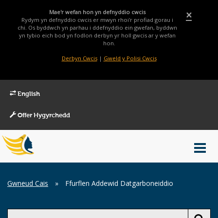
Mae'r wefan hon yn defnyddio cwcis
×
Rydym yn defnyddio cwcis er mwyn rhoi'r profiad gorau i
chi. Os byddwch yn parhau i ddefnyddio ein gwefan, byddwn
yn tybio eich bod yn fodlon derbyn yr holl gwcis ar y wefan
hon.
Derbyn Cwcis
|
Gweld y Polisi Cwcis
English
Offer Hygyrchedd
Main
Toggl
Menu
navig
Breadcrumb
Gwneud Cais
»
Ffurflen Addewid Datgarboneiddio