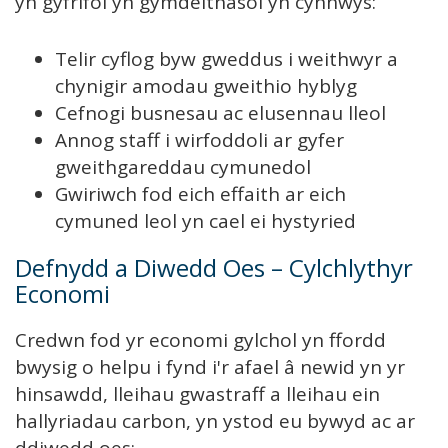
yn gyfrifol yn gymdeithasol yn cynnwys:
Telir cyflog byw gweddus i weithwyr a
chynigir amodau gweithio hyblyg
Cefnogi busnesau ac elusennau lleol
Annog staff i wirfoddoli ar gyfer
gweithgareddau cymunedol
Gwiriwch fod eich effaith ar eich
cymuned leol yn cael ei hystyried
Defnydd a Diwedd Oes – Cylchlythyr
Economi
Credwn fod yr economi gylchol yn ffordd
bwysig o helpu i fynd i'r afael â newid yn yr
hinsawdd, lleihau gwastraff a lleihau ein
hallyriadau carbon, yn ystod eu bywyd ac ar