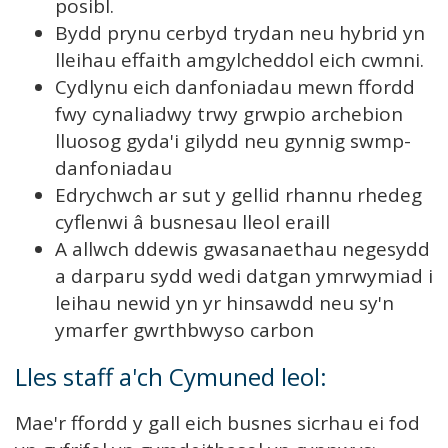
posibl.
Bydd prynu cerbyd trydan neu hybrid yn
lleihau effaith amgylcheddol eich cwmni.
Cydlynu eich danfoniadau mewn ffordd
fwy cynaliadwy trwy grwpio archebion
lluosog gyda'i gilydd neu gynnig swmp-
danfoniadau
Edrychwch ar sut y gellid rhannu rhedeg
cyflenwi â busnesau lleol eraill
A allwch ddewis gwasanaethau negesydd
a darparu sydd wedi datgan ymrwymiad i
leihau newid yn yr hinsawdd neu sy'n
ymarfer gwrthbwyso carbon
Lles staff a'ch Cymuned leol:
Mae'r ffordd y gall eich busnes sicrhau ei fod