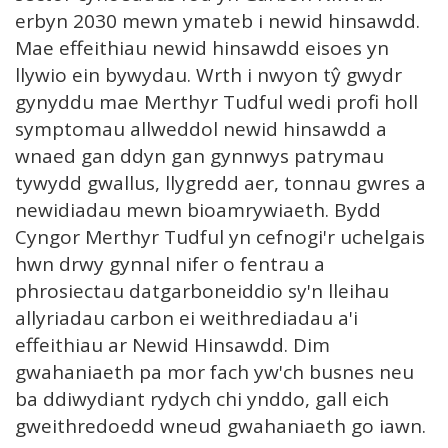
erbyn 2030 mewn ymateb i newid hinsawdd.
Mae effeithiau newid hinsawdd eisoes yn
llywio ein bywydau. Wrth i nwyon tŷ gwydr
gynyddu mae Merthyr Tudful wedi profi holl
symptomau allweddol newid hinsawdd a
wnaed gan ddyn gan gynnwys patrymau
tywydd gwallus, llygredd aer, tonnau gwres a
newidiadau mewn bioamrywiaeth. Bydd
Cyngor Merthyr Tudful yn cefnogi'r uchelgais
hwn drwy gynnal nifer o fentrau a
phrosiectau datgarboneiddio sy'n lleihau
allyriadau carbon ei weithrediadau a'i
effeithiau ar Newid Hinsawdd. Dim
gwahaniaeth pa mor fach yw'ch busnes neu
ba ddiwydiant rydych chi ynddo, gall eich
gweithredoedd wneud gwahaniaeth go iawn.