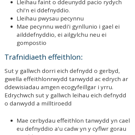
Lleihau faint o ddeunydd pacio rydych
chi'n ei ddefnyddio.
Lleihau pwysau pecynnu
Mae pecynnu wedi'i gynllunio i gael ei
ailddefnyddio, ei ailgylchu neu ei
gompostio
Trafnidiaeth effeithlon:
Sut y gallwch dorri eich defnydd o gerbyd,
gwella effeithlonrwydd tanwydd ac edrych ar
ddewisiadau amgen ecogyfeillgar i yrru.
Edrychwch sut y gallwch leihau eich defnydd
o danwydd a milltiroedd
Mae cerbydau effeithlon tanwydd yn cael
eu defnyddio a'u cadw yn y cyflwr gorau