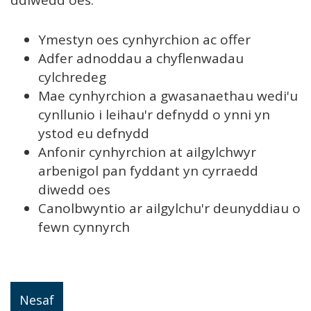
ddiwedd oes:
Ymestyn oes cynhyrchion ac offer
Adfer adnoddau a chyflenwadau
cylchredeg
Mae cynhyrchion a gwasanaethau wedi'u
cynllunio i leihau'r defnydd o ynni yn
ystod eu defnydd
Anfonir cynhyrchion at ailgylchwyr
arbenigol pan fyddant yn cyrraedd
diwedd oes
Canolbwyntio ar ailgylchu'r deunyddiau o
fewn cynnyrch