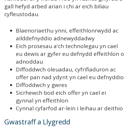
gall hefyd arbed arian i chi ar eich biliau
cyfleustodau.
Blaenoriaethu ynni, effeithlonrwydd ac
ailddefnyddio adnewyddadwy
Eich prosesau a'ch technolegau yn cael
eu dewis ar gyfer eu defnydd effeithlon o
adnoddau
Diffoddwch oleuadau, cyfrifiaduron ac
offer pan nad ydynt yn cael eu defnyddio
Diffoddwch y gwres
Sicrhewch bod eich offer yn cael ei
gynnal yn effeithlon
Cynnal cyfarfod ar-lein i leihau ar deithio
Gwastraff a Llygredd