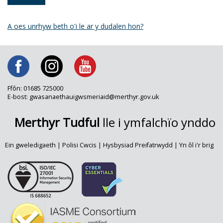
A oes unrhyw beth o'i le ar y dudalen hon?
Ffôn: 01685 725000
E-bost: gwasanaethauigwsmeriaid@merthyr.gov.uk
Merthyr Tudful
lle i ymfalchïo ynddo
Ein gweledigaeth
|
Polisi Cwcis
|
Hysbysiad Preifatrwydd
|
Yn ôl i'r brig