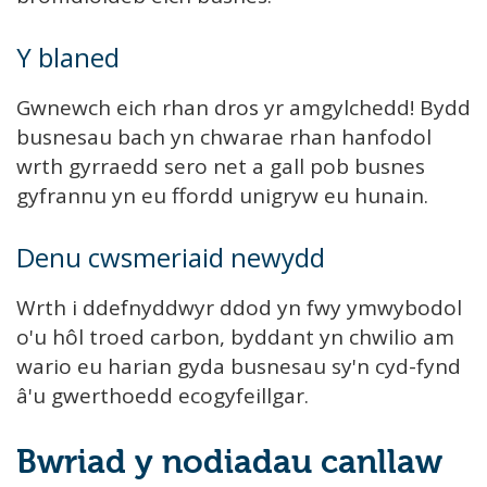
Y blaned
Gwnewch eich rhan dros yr amgylchedd! Bydd
busnesau bach yn chwarae rhan hanfodol
wrth gyrraedd sero net a gall pob busnes
gyfrannu yn eu ffordd unigryw eu hunain.
Denu cwsmeriaid newydd
Wrth i ddefnyddwyr ddod yn fwy ymwybodol
o'u hôl troed carbon, byddant yn chwilio am
wario eu harian gyda busnesau sy'n cyd-fynd
â'u gwerthoedd ecogyfeillgar.
Bwriad y nodiadau canllaw