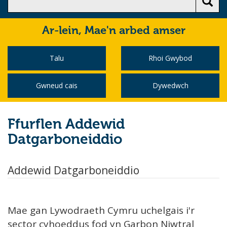
Ar-lein,
Mae'n arbed amser
Talu
Rhoi Gwybod
Gwneud cais
Dywedwch
Ffurflen Addewid
Datgarboneiddio
Addewid Datgarboneiddio
Mae gan Lywodraeth Cymru uchelgais i'r
sector cyhoeddus fod yn Garbon Niwtral