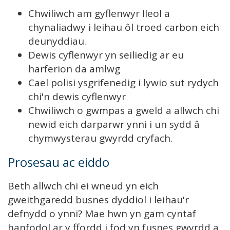
Chwiliwch am gyflenwyr lleol a
chynaliadwy i leihau ôl troed carbon eich
deunyddiau.
Dewis cyflenwyr yn seiliedig ar eu
harferion da amlwg
Cael polisi ysgrifenedig i lywio sut rydych
chi'n dewis cyflenwyr
Chwiliwch o gwmpas a gweld a allwch chi
newid eich darparwr ynni i un sydd â
chymwysterau gwyrdd cryfach.
Prosesau ac eiddo
Beth allwch chi ei wneud yn eich
gweithgaredd busnes dyddiol i leihau'r
defnydd o ynni? Mae hwn yn gam cyntaf
hanfodol ar y ffordd i fod yn fusnes gwyrdd a