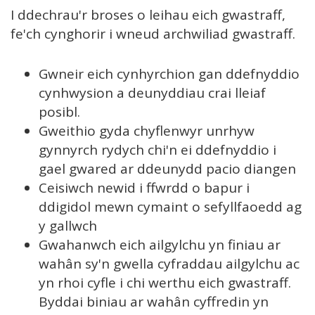
I ddechrau'r broses o leihau eich gwastraff,
fe'ch cynghorir i wneud archwiliad gwastraff.
Gwneir eich cynhyrchion gan ddefnyddio
cynhwysion a deunyddiau crai lleiaf
posibl.
Gweithio gyda chyflenwyr unrhyw
gynnyrch rydych chi'n ei ddefnyddio i
gael gwared ar ddeunydd pacio diangen
Ceisiwch newid i ffwrdd o bapur i
ddigidol mewn cymaint o sefyllfaoedd ag
y gallwch
Gwahanwch eich ailgylchu yn finiau ar
wahân sy'n gwella cyfraddau ailgylchu ac
yn rhoi cyfle i chi werthu eich gwastraff.
Byddai biniau ar wahân cyffredin yn