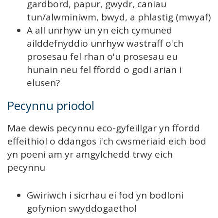
gardbord, papur, gwydr, caniau
tun/alwminiwm, bwyd, a phlastig (mwyaf)
A all unrhyw un yn eich cymuned
ailddefnyddio unrhyw wastraff o'ch
prosesau fel rhan o'u prosesau eu
hunain neu fel ffordd o godi arian i
elusen?
Pecynnu priodol
Mae dewis pecynnu eco-gyfeillgar yn ffordd
effeithiol o ddangos i'ch cwsmeriaid eich bod
yn poeni am yr amgylchedd trwy eich
pecynnu
Gwiriwch i sicrhau ei fod yn bodloni
gofynion swyddogaethol