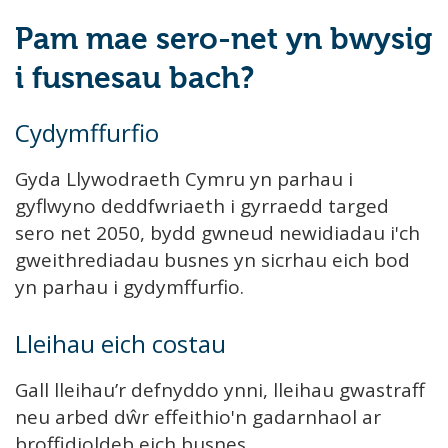
Pam mae sero-net yn bwysig
i fusnesau bach?
Cydymffurfio
Gyda Llywodraeth Cymru yn parhau i
gyflwyno deddfwriaeth i gyrraedd targed
sero net 2050, bydd gwneud newidiadau i'ch
gweithrediadau busnes yn sicrhau eich bod
yn parhau i gydymffurfio.
Lleihau eich costau
Gall lleihau’r defnyddo ynni, lleihau gwastraff
neu arbed dŵr effeithio'n gadarnhaol ar
broffidioldeb eich busnes.