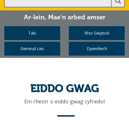
Ar-lein,
Mae'n arbed amser
Talu
Rhoi Gwybod
Gwneud cais
Dywedwch
EIDDO GWAG
Ein rhestr o eiddo gwag cyfredol