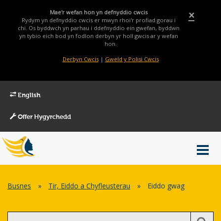
Mae'r wefan hon yn defnyddio cwcis
×
Rydym yn defnyddio cwcis er mwyn rhoi'r profiad gorau i
chi. Os byddwch yn parhau i ddefnyddio ein gwefan, byddwn
yn tybio eich bod yn fodlon derbyn yr holl gwcis ar y wefan
hon.
Derbyn Cwcis
|
Gweld y Polisi Cwcis
English
Offer Hygyrchedd
Main
Toggl
Menu
navig
Breadcrumb
Busnes
»
Tir, Eiddo a Chyfleusterau
»
Eiddo gwag