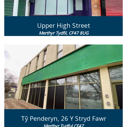
Upper High Street
Merthyr Tydfil, CF47 8UG
Tŷ Penderyn, 26 Y Stryd Fawr
Merthyr Tudful CF47