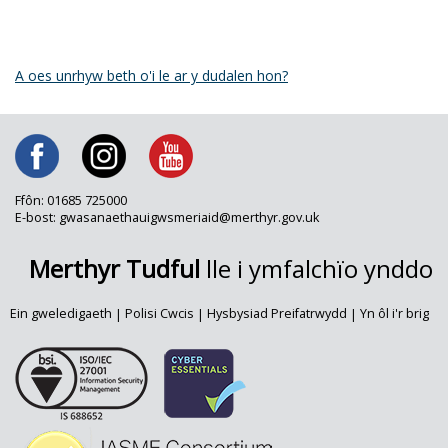
A oes unrhyw beth o'i le ar y dudalen hon?
Ffôn: 01685 725000
E-bost: gwasanaethauigwsmeriaid@merthyr.gov.uk
Merthyr Tudful
lle i ymfalchïo ynddo
Ein gweledigaeth
|
Polisi Cwcis
|
Hysbysiad Preifatrwydd
|
Yn ôl i'r brig