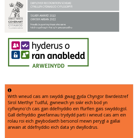
Wrth wneud cais am swyddi gwag gyda Chyngor Bwrdeistref
Sirol Merthyr Tudful, gwnewch yn siŵr eich bod yn
cyflwyno'ch cais gan ddefnyddio ein ffurflen gais swyddogol.
Gall defnyddio gwefannau trydydd parti i wneud cais am ein
rolau roi eich gwybodaeth bersonol mewn perygl a gallai
arwain at ddefnyddio eich data yn dwyllodrus.