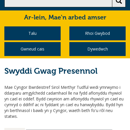
Ar-lein,
Mae'n arbed amser
Talu
Rhoi Gwybod
Gwneud cais
Dywedwch
Swyddi Gwag Presennol
Mae Cyngor Bwrdeistref Sirol Merthyr Tudful wedi ymrwymo i
ddarparu amgylchedd cadarnhaol lle na fydd aflonyddu rhywiol
yn cael ei oddef. Bydd cwynion am aflonyddu rhywiol yn cael eu
cymryd o ddifrif ac ni fyddant yn cael eu hanwybyddu. Bydd hyn
yn berthnasol i bawb yn y Cyngor, waeth beth fo'u rôl neu
statws.