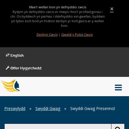
Mae'r wefan hon yn defnyddio cwcis
×
Rydym yn defnyddio cwcis er mwyn rhoi'r profiad gorau i
chi. Os byddwch yn parhau i ddefnyddio ein gwefan, byddwn
yn tybio eich bod yn fodlon derbyn yr holl gwcis ar y wefan
hon.
Derbyn Cwcis
|
Gweld y Polisi Cwcis
English
Offer Hygyrchedd
Main
Toggl
Menu
navig
Breadcrumb
Preswylydd
»
Swyddi Gwag
»
Swyddi Gwag Presennol