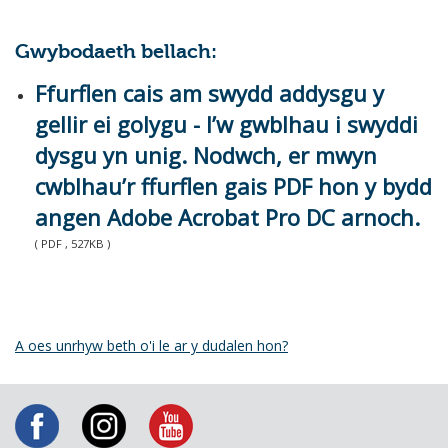
Gwybodaeth bellach:
Ffurflen cais am swydd addysgu y
gellir ei golygu - I’w gwblhau i swyddi
dysgu yn unig. Nodwch, er mwyn
cwblhau’r ffurflen gais PDF hon y bydd
angen Adobe Acrobat Pro DC arnoch.
( PDF , 527KB )
A oes unrhyw beth o'i le ar y dudalen hon?