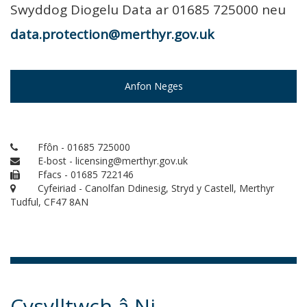
Swyddog Diogelu Data ar 01685 725000 neu
data.protection@merthyr.gov.uk
Anfon Neges
Ffôn - 01685 725000
E-bost - licensing@merthyr.gov.uk
Ffacs - 01685 722146
Cyfeiriad - Canolfan Ddinesig, Stryd y Castell, Merthyr
Tudful, CF47 8AN
Cysylltwch â Ni