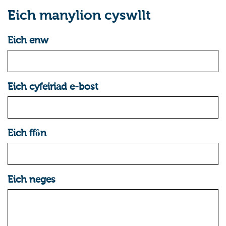
Eich manylion cyswllt
Eich enw
Eich cyfeiriad e-bost
Eich ffȏn
Eich neges