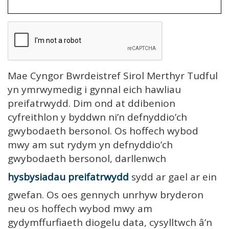
Mae Cyngor Bwrdeistref Sirol Merthyr Tudful
yn ymrwymedig i gynnal eich hawliau
preifatrwydd. Dim ond at ddibenion
cyfreithlon y byddwn ni’n defnyddio’ch
gwybodaeth bersonol. Os hoffech wybod
mwy am sut rydym yn defnyddio’ch
gwybodaeth bersonol, darllenwch
hysbysiadau preifatrwydd
sydd ar gael ar ein
gwefan. Os oes gennych unrhyw bryderon
neu os hoffech wybod mwy am
gydymffurfiaeth diogelu data, cysylltwch â’n