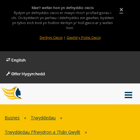
Mae'r wefan hon yn defnyddio cwcis
×
Rydym yn defnyddio cwcis er mwyn rhoi'r profiad gorau i
chi. Os byddwch yn parhau i ddefnyddio ein gwefan, byddwn
yn tybio eich bod yn fodlon derbyn yr holl gwcis ar y wefan
hon.
Derbyn Cwcis
|
Gweld y Polisi Cwcis
English
Offer Hygyrchedd
Main
Toggl
Menu
navig
Breadcrumb
Busnes
»
Trwyddedau
»
Trwyddedau Ffrwydron a Thân Gwyllt
»