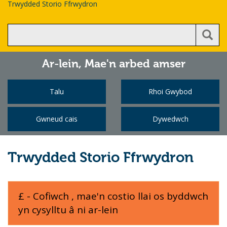
Trwydded Storio Ffrwydron
Ar-lein,
Mae'n arbed amser
Talu
Rhoi Gwybod
Gwneud cais
Dywedwch
Trwydded Storio Ffrwydron
£ - Cofiwch , mae'n costio llai os byddwch
yn cysylltu â ni ar-lein