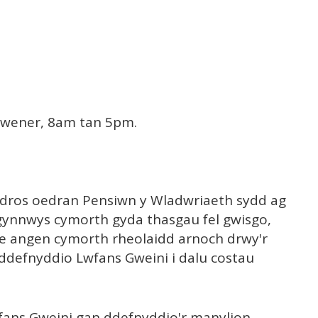
Gwener, 8am tan 5pm.
 dros oedran Pensiwn y Wladwriaeth sydd ag
 gynnwys cymorth gyda thasgau fel gwisgo,
ae angen cymorth rheolaidd arnoch drwy'r
 ddefnyddio Lwfans Gweini i dalu costau
Lwfans Gweini gan ddefnyddio'r manylion