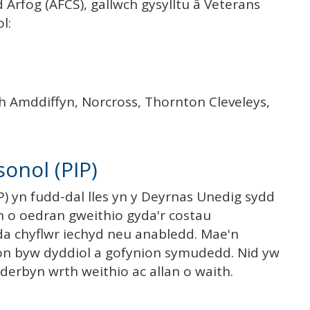
d Arfog (AFCS), gallwch gysylltu â Veterans
l:
h Amddiffyn, Norcross, Thornton Cleveleys,
onol (PIP)
) yn fudd-dal lles yn y Deyrnas Unedig sydd
n o oedran gweithio gyda'r costau
da chyflwr iechyd neu anabledd. Mae'n
on byw dyddiol a gofynion symudedd. Nid yw
dderbyn wrth weithio ac allan o waith.