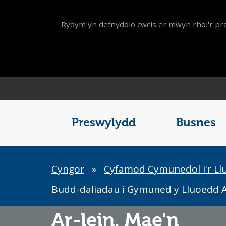
Rydym yn defnyddio cwcis er mwyn rhoi'r pro
Main
Menu
Preswylydd
Busnes
Breadcrumb
Cyngor
»
Cyfamod Cymunedol i'r Ll
Budd-daliadau i Gymuned y Lluoedd 
Ar-lein,
Mae'n