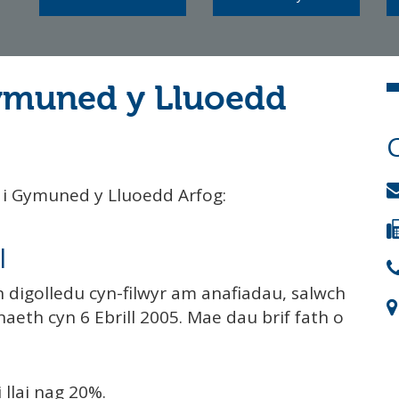
ymuned y Lluoedd
l i Gymuned y Lluoedd Arfog:
l
 digolledu cyn-filwyr am anafiadau, salwch
eth cyn 6 Ebrill 2005. Mae dau brif fath o
llai nag 20%.