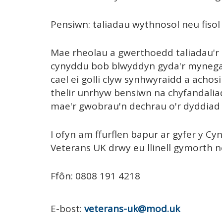
Pensiwn: taliadau wythnosol neu fiso
Mae rheolau a gwerthoedd taliadau'r 
cynyddu bob blwyddyn gyda'r mynegai 
cael ei golli clyw synhwyraidd a achosi
thelir unrhyw bensiwn na chyfandalia
mae'r gwobrau'n dechrau o'r dyddiad 
I ofyn am ffurflen bapur ar gyfer y Cy
Veterans UK drwy eu llinell gymorth 
Ffôn: 0808 191 4218
E-bost:
veterans-uk@mod.uk