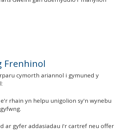
g Frenhinol
arparu cymorth ariannol i gymuned y
:
ae'r rhain yn helpu unigolion sy'n wynebu
rgyfwng.
d ar gyfer addasiadau i'r cartref neu offer