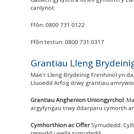
canlynol:
Ffôn: 0800 731 0122
Ffôn testun: 0800 731 0317
Grantiau Lleng Brydeini
Mae'r Lleng Brydeinig Frenhinol yn d
Lluoedd Arfog drwy grantiau amrywiol
Grantiau Anghenion Uniongyrchol
: M
argyfyngau trwy ddarparu cymorth a
Cymhorthion ac Offer
Symudedd: Cylli
newydd i wella symudedd.