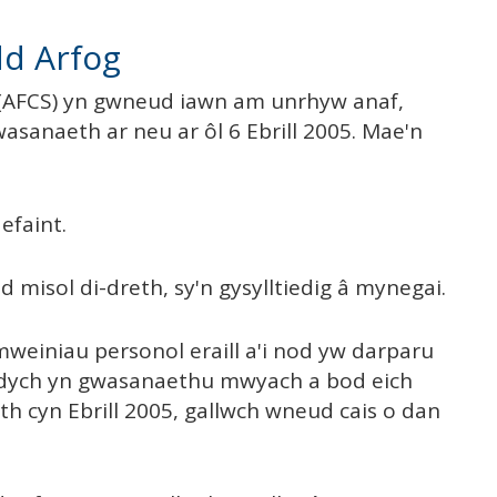
dd Arfog
 (AFCS) yn gwneud iawn am unrhyw anaf,
asanaeth ar neu ar ôl 6 Ebrill 2005. Mae'n
efaint.
 misol di-dreth, sy'n gysylltiedig â mynegai.
mweiniau personol eraill a'i nod yw darparu
 ydych yn gwasanaethu mwyach a bod eich
h cyn Ebrill 2005, gallwch wneud cais o dan