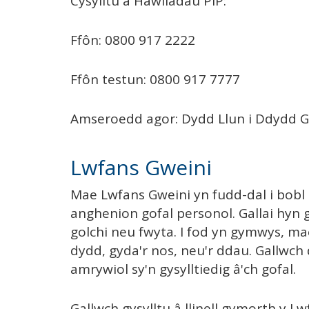
Cysylltu â Hawliadau PIP:
Ffôn: 0800 917 2222
Ffôn testun: 0800 917 7777
Amseroedd agor: Dydd Llun i Ddydd 
Lwfans Gweini
Mae Lwfans Gweini yn fudd-dal i bobl
anghenion gofal personol. Gallai hyn
golchi neu fwyta. I fod yn gymwys, m
dydd, gyda'r nos, neu'r ddau. Gallwch
amrywiol sy'n gysylltiedig â'ch gofal.
Gallwch gysylltu â llinell gymorth y 