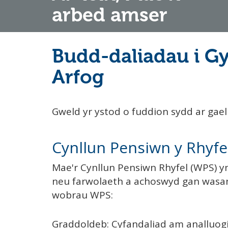
arbed amser
Budd-daliadau i G
Arfog
Gweld yr ystod o fuddion sydd ar gae
Cynllun Pensiwn y Rhyfe
Mae'r Cynllun Pensiwn Rhyfel (WPS) yn
neu farwolaeth a achoswyd gan wasana
wobrau WPS:
Graddoldeb: Cyfandaliad am analluogi 