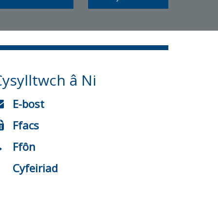
Cysylltwch â Ni
E-bost
Ffacs
Ffôn
Cyfeiriad