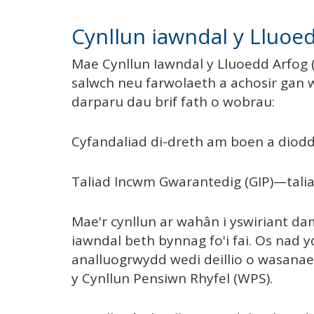
Cynllun iawndal y Lluoe
Mae Cynllun Iawndal y Lluoedd Arfog
salwch neu farwolaeth a achosir gan w
darparu dau brif fath o wobrau:
Cyfandaliad di-dreth am boen a diodd
Taliad Incwm Gwarantedig (GIP)—taliad
Mae'r cynllun ar wahân i yswiriant da
iawndal beth bynnag fo'i fai. Os nad
analluogrwydd wedi deillio o wasanaet
y Cynllun Pensiwn Rhyfel (WPS).