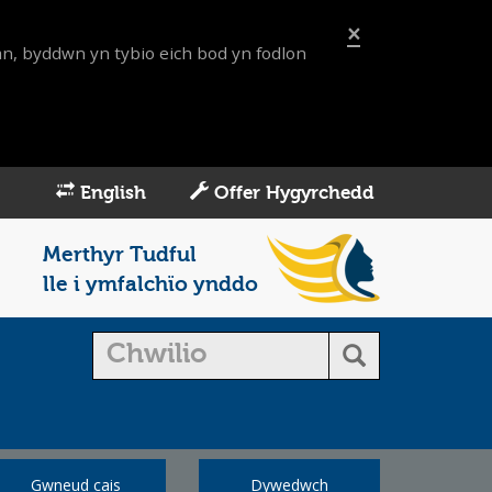
×
an, byddwn yn tybio eich bod yn fodlon
English
Offer Hygyrchedd
Merthyr Tudful
lle i ymfalchïo ynddo
Gwneud cais
Dywedwch