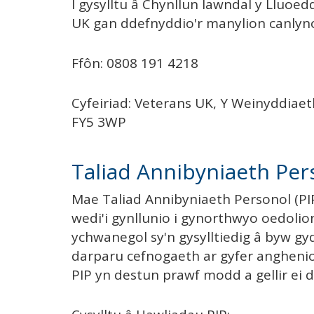
I gysylltu â Chynllun Iawndal y Lluoed
UK gan ddefnyddio'r manylion canlyno
Ffôn: 0808 191 4218
Cyfeiriad: Veterans UK, Y Weinyddiaet
FY5 3WP
Taliad Annibyniaeth Pers
Mae Taliad Annibyniaeth Personol (PIP
wedi'i gynllunio i gynorthwyo oedolio
ychwanegol sy'n gysylltiedig â byw gy
darparu cefnogaeth ar gyfer angheni
PIP yn destun prawf modd a gellir ei 