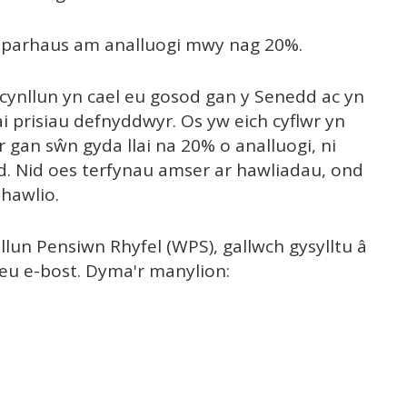
l parhaus am analluogi mwy nag 20%.
cynllun yn cael eu gosod gan y Senedd ac yn
prisiau defnyddwyr. Os yw eich cyflwr yn
r gan sŵn gyda llai na 20% o analluogi, ni
d. Nid oes terfynau amser ar hawliadau, ond
hawlio.
nllun Pensiwn Rhyfel (WPS), gallwch gysylltu â
neu e-bost. Dyma'r manylion: