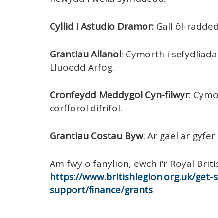
Cyllid i Astudio Dramor:
Gall ôl-radded
Grantiau Allanol
: Cymorth i sefydliad
Lluoedd Arfog.
Cronfeydd Meddygol Cyn-filwyr
: Cymo
corfforol difrifol.
Grantiau Costau Byw
: Ar gael ar gyfe
Am fwy o fanylion, ewch i'r Royal Brit
https://www.britishlegion.org.uk/get
support/finance/grants