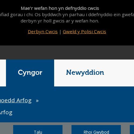
Mae'r wefan hon yn defnyddio cwcis
fiad gorau i chi. Os byddwch yn parhau i ddefnyddio ein gwef
derbyn yr holl gwcis ar y wefan hon.
Derbyn Cwcis
|
Gweld y Polisi Cwcis
Cyngor
Newyddion
uoedd Arfog
»
Arfog
Talu
Rhoi Gwybod