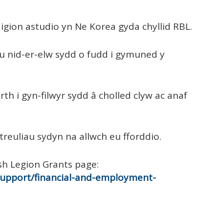
igion astudio yn Ne Korea gyda chyllid RBL.
au nid-er-elw sydd o fudd i gymuned y
rth i gyn-filwyr sydd â cholled clyw ac anaf
r treuliau sydyn na allwch eu fforddio.
ish Legion Grants page:
-support/financial-and-employment-