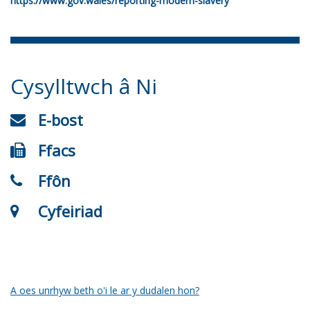
https://www.gov.wales/reporting-modern-slavery
Cysylltwch â Ni
E-bost
Ffacs
Ffôn
Cyfeiriad
A oes unrhyw beth o'i le ar y dudalen hon?