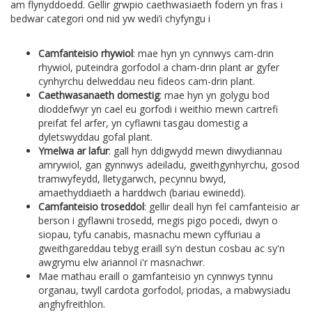
am flynyddoedd. Gellir grwpio caethwasiaeth fodern yn fras i
bedwar categori ond nid yw wedi’i chyfyngu i
Camfanteisio rhywiol
: mae hyn yn cynnwys cam-drin
rhywiol, puteindra gorfodol a cham-drin plant ar gyfer
cynhyrchu delweddau neu fideos cam-drin plant.
Caethwasanaeth domestig
: mae hyn yn golygu bod
dioddefwyr yn cael eu gorfodi i weithio mewn cartrefi
preifat fel arfer, yn cyflawni tasgau domestig a
dyletswyddau gofal plant.
Ymelwa ar lafur
: gall hyn ddigwydd mewn diwydiannau
amrywiol, gan gynnwys adeiladu, gweithgynhyrchu, gosod
tramwyfeydd, lletygarwch, pecynnu bwyd,
amaethyddiaeth a harddwch (bariau ewinedd).
Camfanteisio troseddol
: gellir deall hyn fel camfanteisio ar
berson i gyflawni trosedd, megis pigo pocedi, dwyn o
siopau, tyfu canabis, masnachu mewn cyffuriau a
gweithgareddau tebyg eraill sy'n destun cosbau ac sy'n
awgrymu elw ariannol i'r masnachwr.
Mae mathau eraill o gamfanteisio yn cynnwys tynnu
organau, twyll cardota gorfodol, priodas, a mabwysiadu
anghyfreithlon.