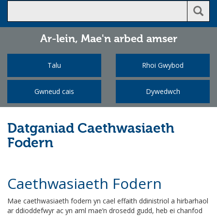
Ar-lein,
Mae'n arbed amser
Talu
Rhoi Gwybod
Gwneud cais
Dywedwch
Datganiad Caethwasiaeth
Fodern
Caethwasiaeth Fodern
Mae caethwasiaeth fodern yn cael effaith ddinistriol a hirbarhaol
ar ddioddefwyr ac yn aml mae’n drosedd gudd, heb ei chanfod