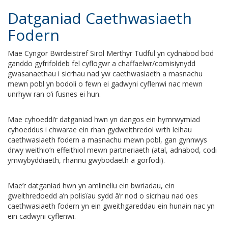
Datganiad Caethwasiaeth
Fodern
Mae Cyngor Bwrdeistref Sirol Merthyr Tudful yn cydnabod bod
ganddo gyfrifoldeb fel cyflogwr a chaffaelwr/comisiynydd
gwasanaethau i sicrhau nad yw caethwasiaeth a masnachu
mewn pobl yn bodoli o fewn ei gadwyni cyflenwi nac mewn
unrhyw ran o’i fusnes ei hun.
Mae cyhoeddi’r datganiad hwn yn dangos ein hymrwymiad
cyhoeddus i chwarae ein rhan gydweithredol wrth leihau
caethwasiaeth fodern a masnachu mewn pobl, gan gynnwys
drwy weithio’n effeithiol mewn partneriaeth (atal, adnabod, codi
ymwybyddiaeth, rhannu gwybodaeth a gorfodi).
Mae’r datganiad hwn yn amlinellu ein bwriadau, ein
gweithredoedd a’n polisïau sydd â’r nod o sicrhau nad oes
caethwasiaeth fodern yn ein gweithgareddau ein hunain nac yn
ein cadwyni cyflenwi.