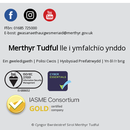
Ffôn: 01685 725000
E-bost: gwasanaethauigwsmeriaid@merthyr.gov.uk
Merthyr Tudful
lle i ymfalchïo ynddo
Ein gweledigaeth
|
Polisi Cwcis
|
Hysbysiad Preifatrwydd
|
Yn ôl i'r brig
© Cyngor Bwrdeistref Sirol Merthyr Tudful