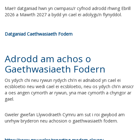
Mae’r datganiad hwn yn cwmpasu’r cyfnod adrodd rhwng Ebrill
2026 a Mawrth 2027 a bydd yn cael ei adolygu’n flynyddol.
Datganiad Caethwasiaeth Fodern
Adrodd am achos o
Gaethwasiaeth Fodern
Os ydych chi neu rywun rydych chi'n ei adnabod yn cael ei
ecsbloetio neu wedi cael ei ecsbloetio, neu os ydych chi'n ansicr
a oes angen cymorth ar rywun, yna mae cymorth a chyngor ar
gael.
Gweler gwefan Llywodraeth Cymru am sut i roi gwybod am
unrhyw bryderon neu achosion o gaethwasiaeth fodern.