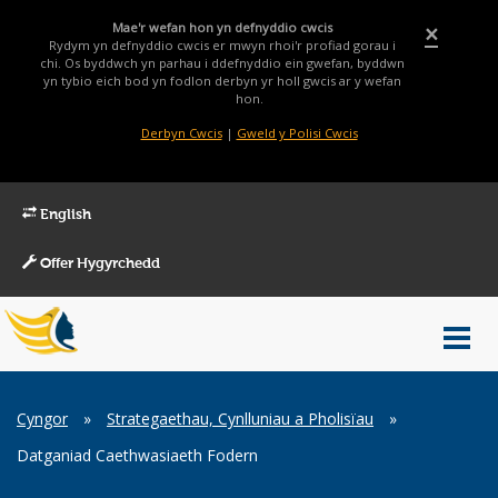
Mae'r wefan hon yn defnyddio cwcis
×
Rydym yn defnyddio cwcis er mwyn rhoi'r profiad gorau i
chi. Os byddwch yn parhau i ddefnyddio ein gwefan, byddwn
yn tybio eich bod yn fodlon derbyn yr holl gwcis ar y wefan
hon.
Derbyn Cwcis
|
Gweld y Polisi Cwcis
English
Offer Hygyrchedd
Main
Toggl
Menu
navig
Breadcrumb
Cyngor
»
Strategaethau, Cynlluniau a Pholisïau
»
Datganiad Caethwasiaeth Fodern