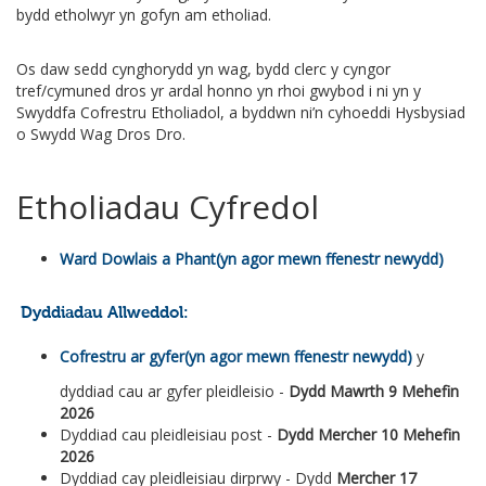
bydd etholwyr yn gofyn am etholiad.
Os daw sedd cynghorydd yn wag, bydd clerc y cyngor
tref/cymuned dros yr ardal honno yn rhoi gwybod i ni yn y
Swyddfa Cofrestru Etholiadol, a byddwn ni’n cyhoeddi Hysbysiad
o Swydd Wag Dros Dro.
Etholiadau Cyfredol
Ward Dowlais a Phant
Dyddiadau Allweddol:
Cofrestru ar gyfer
y
dyddiad cau ar gyfer pleidleisio -
Dydd Mawrth 9 Mehefin
2026
Dyddiad cau pleidleisiau post -
Dydd Mercher 10 Mehefin
2026
Dyddiad cay pleidleisiau dirprwy - Dydd
Mercher 17