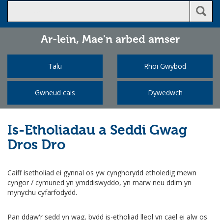
Ar-lein,
Mae'n arbed amser
Talu
Rhoi Gwybod
Gwneud cais
Dywedwch
Is-Etholiadau a Seddi Gwag
Dros Dro
Caiff isetholiad ei gynnal os yw cynghorydd etholedig mewn
cyngor / cymuned yn ymddiswyddo, yn marw neu ddim yn
mynychu cyfarfodydd.
Pan ddaw'r sedd yn wag, bydd is-etholiad lleol yn cael ei alw os