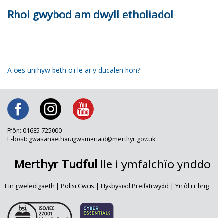
Rhoi gwybod am dwyll etholiadol
A oes unrhyw beth o'i le ar y dudalen hon?
Ffôn: 01685 725000
E-bost: gwasanaethauigwsmeriaid@merthyr.gov.uk
Merthyr Tudful
lle i ymfalchïo ynddo
Ein gweledigaeth
|
Polisi Cwcis
|
Hysbysiad Preifatrwydd
|
Yn ôl i'r brig