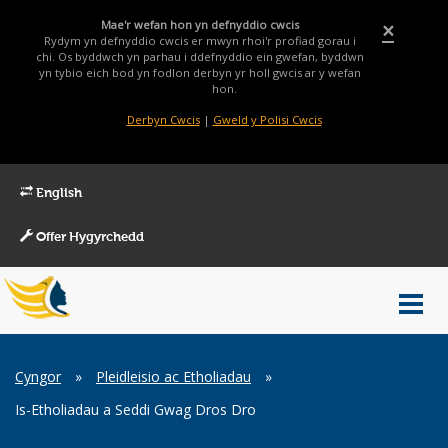
Mae'r wefan hon yn defnyddio cwcis
×
Rydym yn defnyddio cwcis er mwyn rhoi'r profiad gorau i
chi. Os byddwch yn parhau i ddefnyddio ein gwefan, byddwn
yn tybio eich bod yn fodlon derbyn yr holl gwcis ar y wefan
hon.
Derbyn Cwcis
|
Gweld y Polisi Cwcis
English
Offer Hygyrchedd
Main
Toggl
Menu
navig
Breadcrumb
Cyngor
»
Pleidleisio ac Etholiadau
»
Is-Etholiadau a Seddi Gwag Dros Dro