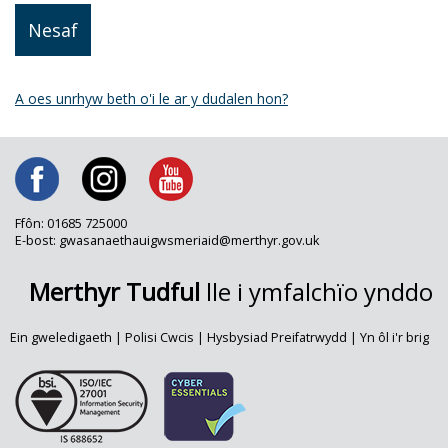
A oes unrhyw beth o'i le ar y dudalen hon?
Ffôn: 01685 725000
E-bost: gwasanaethauigwsmeriaid@merthyr.gov.uk
Merthyr Tudful
lle i ymfalchïo ynddo
Ein gweledigaeth
|
Polisi Cwcis
|
Hysbysiad Preifatrwydd
|
Yn ôl i'r brig