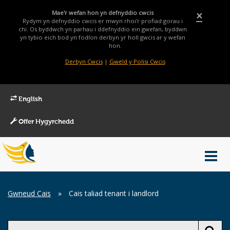
Mae'r wefan hon yn defnyddio cwcis
×
Rydym yn defnyddio cwcis er mwyn rhoi'r profiad gorau i
chi. Os byddwch yn parhau i ddefnyddio ein gwefan, byddwn
yn tybio eich bod yn fodlon derbyn yr holl gwcis ar y wefan
hon.
Derbyn Cwcis
|
Gweld y Polisi Cwcis
English
Offer Hygyrchedd
Main
Toggl
Menu
navig
Breadcrumb
Gwneud Cais
»
Cais taliad tenant i landlord