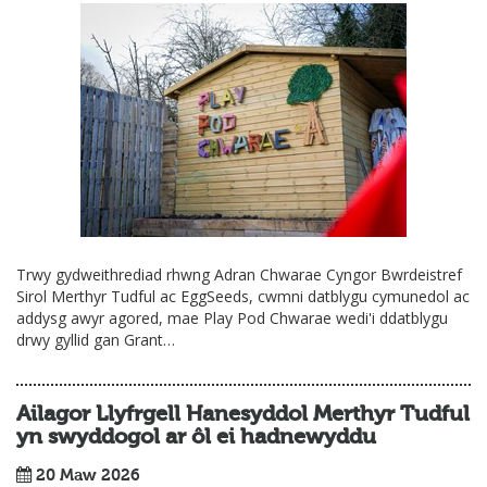
Trwy gydweithrediad rhwng Adran Chwarae Cyngor Bwrdeistref
Sirol Merthyr Tudful ac EggSeeds, cwmni datblygu cymunedol ac
addysg awyr agored, mae Play Pod Chwarae wedi'i ddatblygu
drwy gyllid gan Grant…
Ailagor Llyfrgell Hanesyddol Merthyr Tudful
yn swyddogol ar ôl ei hadnewyddu
20 Maw 2026