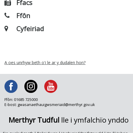
Ffacs
Ffôn
Cyfeiriad
A oes unrhyw beth o'i le ar y dudalen hon?
Ffôn: 01685 725000
E-bost: gwasanaethauigwsmeriaid@merthyr.gov.uk
Merthyr Tudful
lle i ymfalchïo ynddo