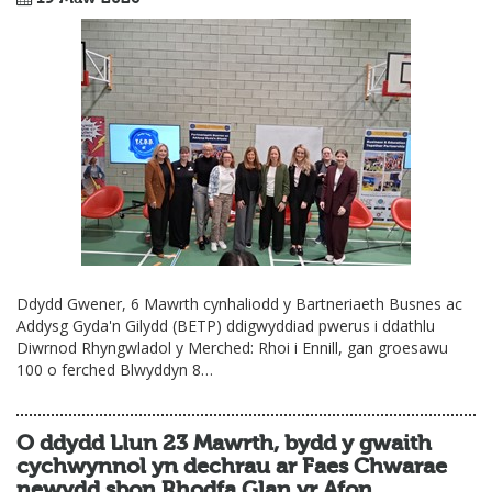
Ddydd Gwener, 6 Mawrth cynhaliodd y Bartneriaeth Busnes ac
Addysg Gyda'n Gilydd (BETP) ddigwyddiad pwerus i ddathlu
Diwrnod Rhyngwladol y Merched: Rhoi i Ennill, gan groesawu
100 o ferched Blwyddyn 8…
O ddydd Llun 23 Mawrth, bydd y gwaith
cychwynnol yn dechrau ar Faes Chwarae
newydd sbon Rhodfa Glan yr Afon