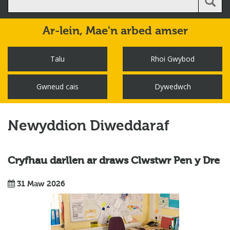
Ar-lein,
Mae'n arbed amser
Talu
Rhoi Gwybod
Gwneud cais
Dywedwch
Newyddion Diweddaraf
Cryfhau darllen ar draws Clwstwr Pen y Dre
31 Maw 2026