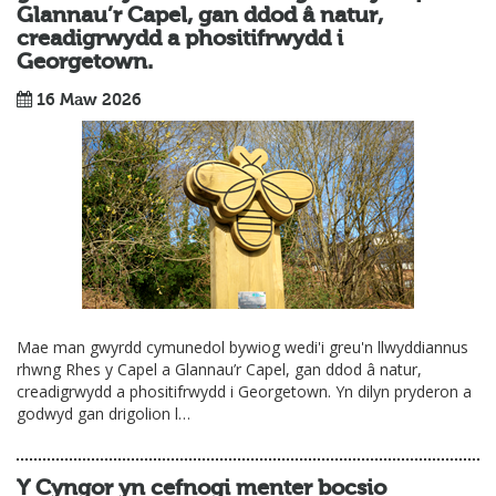
Glannau’r Capel, gan ddod â natur,
creadigrwydd a phositifrwydd i
Georgetown.
16 Maw 2026
Mae man gwyrdd cymunedol bywiog wedi'i greu'n llwyddiannus
rhwng Rhes y Capel a Glannau’r Capel, gan ddod â natur,
creadigrwydd a phositifrwydd i Georgetown. Yn dilyn pryderon a
godwyd gan drigolion l…
Y Cyngor yn cefnogi menter bocsio