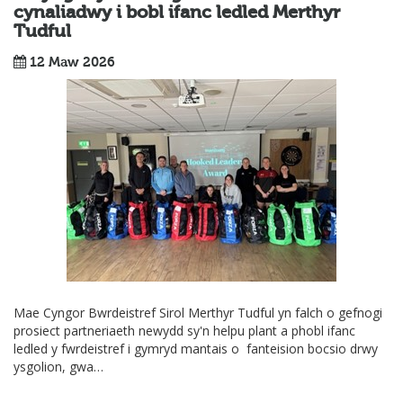
cynaliadwy i bobl ifanc ledled Merthyr
Tudful
12 Maw 2026
Mae Cyngor Bwrdeistref Sirol Merthyr Tudful yn falch o gefnogi
prosiect partneriaeth newydd sy'n helpu plant a phobl ifanc
ledled y fwrdeistref i gymryd mantais o fanteision bocsio drwy
ysgolion, gwa…