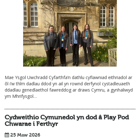
Mae Ysgol Uwchradd Cyfarthfa’n dathlu cyflawniad eithriadol ar
ôl i’w thîm dadlau ddod yn ail yn rownd derfynol cystadleuaeth
ddadlau genedlaethol fawreddog ar draws Cymru, a gynhaliwyd
ym Mhrifysgol…
Cydweithio Cymunedol yn dod â Play Pod
Chwarae i Ferthyr
25 Maw 2026