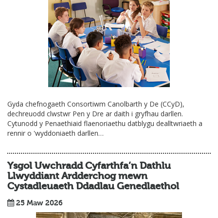
Gyda chefnogaeth Consortiwm Canolbarth y De (CCyD),
dechreuodd clwstwr Pen y Dre ar daith i gryfhau darllen.
Cytunodd y Penaethiaid flaenoriaethu datblygu dealltwriaeth a
rennir o 'wyddoniaeth darllen…
Ysgol Uwchradd Cyfarthfa’n Dathlu
Llwyddiant Ardderchog mewn
Cystadleuaeth Ddadlau Genedlaethol
25 Maw 2026