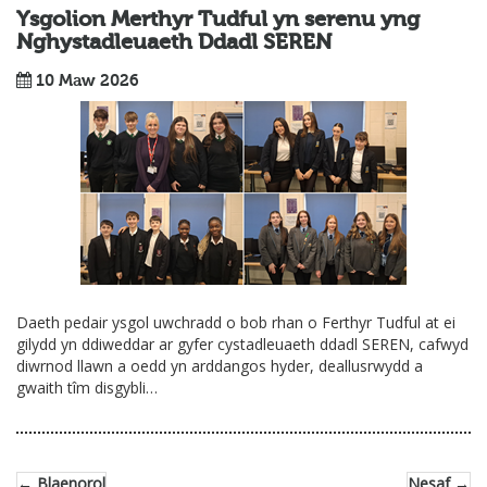
Ysgolion Merthyr Tudful yn serenu yng
Nghystadleuaeth Ddadl SEREN
10 Maw 2026
Daeth pedair ysgol uwchradd o bob rhan o Ferthyr Tudful at ei
gilydd yn ddiweddar ar gyfer cystadleuaeth ddadl SEREN, cafwyd
diwrnod llawn a oedd yn arddangos hyder, deallusrwydd a
gwaith tîm disgybli…
← Blaenorol
Nesaf →