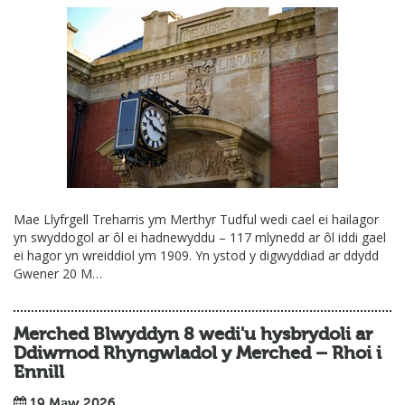
Mae Llyfrgell Treharris ym Merthyr Tudful wedi cael ei hailagor
yn swyddogol ar ôl ei hadnewyddu – 117 mlynedd ar ôl iddi gael
ei hagor yn wreiddiol ym 1909. Yn ystod y digwyddiad ar ddydd
Gwener 20 M…
Merched Blwyddyn 8 wedi'u hysbrydoli ar
Ddiwrnod Rhyngwladol y Merched – Rhoi i
Ennill
19 Maw 2026