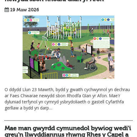
19 Maw 2026
O ddydd Llun 23 Mawrth, bydd y gwaith cychwynnol yn dechrau
ar Faes Chwarae newydd sbon Rhodfa Glan yr Afon. Mae'r
dyluniad terfynol yn cymryd ysbrydoliaeth o gastell Cyfarthfa
gerllaw a bydd yn darp…
Mae man gwyrdd cymunedol bywiog wedi'i
greu'n llwyddiannus rhwng Rhes y Capel a