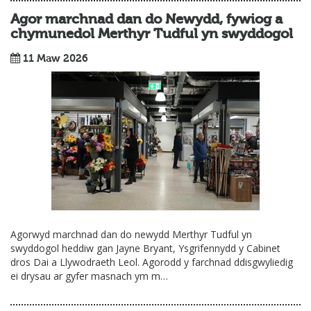
Agor marchnad dan do Newydd, fywiog a
chymunedol Merthyr Tudful yn swyddogol
11 Maw 2026
Agorwyd marchnad dan do newydd Merthyr Tudful yn
swyddogol heddiw gan Jayne Bryant, Ysgrifennydd y Cabinet
dros Dai a Llywodraeth Leol. Agorodd y farchnad ddisgwyliedig
ei drysau ar gyfer masnach ym m…