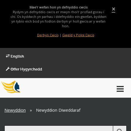
Mae'r wefan hon yn defnyddio cwcis
×
Rydym yn defnyddio cwcis er mwyn rhoi'r profiad gorau i
chi. Os byddwch yn parhau i ddefnyddio ein gwefan, byddwn
yn tybio eich bod yn fodlon derbyn yr holl gwcis ar y wefan
hon.
Derbyn Cwcis
|
Gweld y Polisi Cwcis
English
Offer Hygyrchedd
Main
Toggl
Menu
navig
Breadcrumb
Newyddion
»
Newyddion Diweddaraf