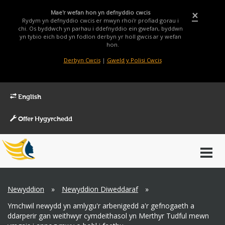
Mae'r wefan hon yn defnyddio cwcis
×
Rydym yn defnyddio cwcis er mwyn rhoi'r profiad gorau i
chi. Os byddwch yn parhau i ddefnyddio ein gwefan, byddwn
yn tybio eich bod yn fodlon derbyn yr holl gwcis ar y wefan
hon.
Derbyn Cwcis
|
Gweld y Polisi Cwcis
English
Offer Hygyrchedd
Main
Toggl
Menu
navig
Breadcrumb
Newyddion
»
Newyddion Diweddaraf
»
Ymchwil newydd yn amlygu'r arbenigedd a'r gefnogaeth a
ddarperir gan weithwyr cymdeithasol yn Merthyr Tudful mewn