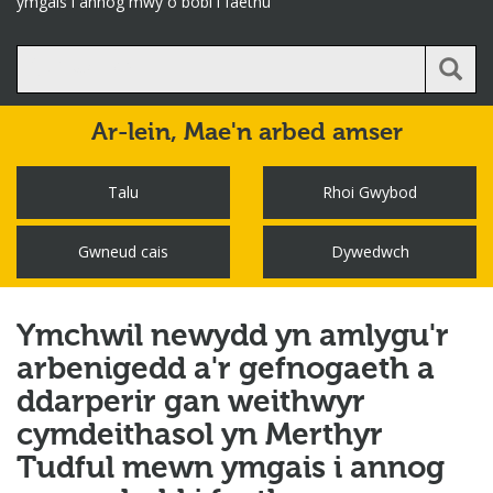
ymgais i annog mwy o bobl i faethu
Ar-lein,
Mae'n arbed amser
Talu
Rhoi Gwybod
Gwneud cais
Dywedwch
Ymchwil newydd yn amlygu'r
arbenigedd a'r gefnogaeth a
ddarperir gan weithwyr
cymdeithasol yn Merthyr
Tudful mewn ymgais i annog