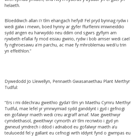
helaeth.
Bloeddiwch allan i'r tîm ehangach hefyd! Fel pryd bynnag rydw i
wedi galw i mewn, boed hynny ar gyfer ffurflenni imiwneiddio
sydd angen eu harwyddo neu ddim ond sgwrs gyflym am
rywbeth efallai fy mod eisiau gwirio, rydw i bob amser wedi cael
fy nghroesawu a'm parchu, ac mae fy mhroblemau wedi'u trin
yn effeithlon.”
Dywedodd Jo Llewellyn, Pennaeth Gwasanaethau Plant Merthyr
Tudful:
“Ers i mi ddechrau gweithio gyda’r tîm yn Maethu Cymru Merthyr
Tudful, mae lefel yr ymrwymiad sydd ganddynt i gyd i gefnogi
ein gofalwyr maeth wedi creu argraff arnaf. Mae gweithwyr
cymdeithasol, gweithwyr cymorth a’r tîm recriwtio i gyd yn
gwneud ymdrech i ddod i adnabod eu gofalwyr maeth a’u
teuluoedd fel y gallant eu cefnogi wrth iddynt fynd o gwmpas eu