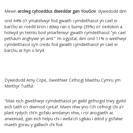
Mewn
arolwg cyhoeddus diweddar gan YouGov
dywedodd dim
ond 44% o’r ymatebwyr fod gwaith cymdeithasol yn cael ei
barchu ac roedd bron i ddwy ran o bump (39%) o’r oedolion a
holwyd yn teimlo bod ymarferwyr gwaith cymdeithasol “yn cael
pethau’n anghywir yn aml.” Yn ogystal, dim ond 11% o weithwyr
cymdeithasol sy’n credu fod gwaith cymdeithasol yn cael ei
barchu ar hyn o bryd.
Dywedodd Amy Cope, Gweithiwr Cefnogi Maethu Cymru ym
Merthyr Tudful:
“Mae eich gweithwyr cymdeithasol yn gwbl gefnogol trwy gydol
eich taith o'r diwrnod cyntaf. Maen nhw yno i'ch cefnogi chi a'r
plant rydych chi'n gofalu amdanyn nhw, i roi anogaeth ac
arweiniad, gan eich helpu chi i wella'ch sgiliau i ddod y gofalwr
maeth gorau y gallwch chi fod.