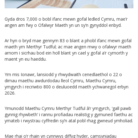
Gyda dros 7,000 o bobl ifanc mewn gofal ledled Cymru, mae’r
angen am fwy o Ofalwyr Maeth yn un sy’n gynyddol enbyd.
Ar hyn o bryd mae gennym 83 o blant a phobl ifanc mewn gofal
maeth ym Merthyr Tudful; ac mae angen mwy o ofalwyr maeth
arnom i sicrhau bod ein holl blant yn cael y gofal a’r cymorth y
maent yn eu haeddu.
Ym mis Ionawr, lansiodd y rhwydwaith cenedlaethol o 22 o
dimau maethu awdurdodau lleol Cymru, Maethu Cymru,
ymgyrch i recriwtio 800 o deuluoedd maeth ychwanegol erbyn
2026.
Ymunodd Maethu Cymru Merthyr Tudful â’r ymgyrch, ‘gall pawb
gynnig rhywbeth’ i rannu profiadau realistig y gymuned faethu ac
ymateb i rwystrau cyffredin sy’n atal pobl rhag gwneud ymholiad.
Mae rhai o’r rhain yn cynnwys diffyg hyder, camsyniadau