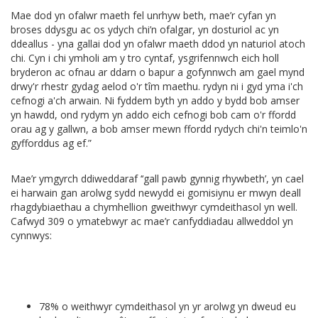
Mae dod yn ofalwr maeth fel unrhyw beth, mae’r cyfan yn
broses ddysgu ac os ydych chi’n ofalgar, yn dosturiol ac yn
ddeallus - yna gallai dod yn ofalwr maeth ddod yn naturiol atoch
chi. Cyn i chi ymholi am y tro cyntaf, ysgrifennwch eich holl
bryderon ac ofnau ar ddarn o bapur a gofynnwch am gael mynd
drwy'r rhestr gydag aelod o'r tîm maethu. rydyn ni i gyd yma i'ch
cefnogi a'ch arwain. Ni fyddem byth yn addo y bydd bob amser
yn hawdd, ond rydym yn addo eich cefnogi bob cam o'r ffordd
orau ag y gallwn, a bob amser mewn ffordd rydych chi'n teimlo'n
gyfforddus ag ef.”
Mae’r ymgyrch ddiweddaraf ‘‘gall pawb gynnig rhywbeth’, yn cael
ei harwain gan arolwg sydd newydd ei gomisiynu er mwyn deall
rhagdybiaethau a chymhellion gweithwyr cymdeithasol yn well.
Cafwyd 309 o ymatebwyr ac mae’r canfyddiadau allweddol yn
cynnwys:
78% o weithwyr cymdeithasol yn yr arolwg yn dweud eu