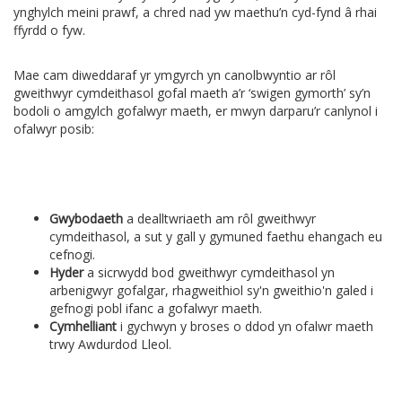
ynghylch meini prawf, a chred nad yw maethu’n cyd-fynd â rhai
ffyrdd o fyw.
Mae cam diweddaraf yr ymgyrch yn canolbwyntio ar rôl
gweithwyr cymdeithasol gofal maeth a’r ‘swigen gymorth’ sy’n
bodoli o amgylch gofalwyr maeth, er mwyn darparu’r canlynol i
ofalwyr posib:
Gwybodaeth
a dealltwriaeth am rôl gweithwyr
cymdeithasol, a sut y gall y gymuned faethu ehangach eu
cefnogi.
Hyder
a sicrwydd bod gweithwyr cymdeithasol yn
arbenigwyr gofalgar, rhagweithiol sy'n gweithio'n galed i
gefnogi pobl ifanc a gofalwyr maeth.
Cymhelliant
i gychwyn y broses o ddod yn ofalwr maeth
trwy Awdurdod Lleol.