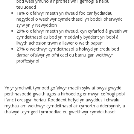
bod wedi ymuno â'r proffesiwn i gefnogi a helpu
teuluoedd
18% o ofalwyr maeth yn dweud fod canfyddiadau
negyddol o weithwyr cymdeithasol yn bodoli oherwydd
sylw yn y Newyddion
29% o ofalwyr maeth yn dweud, cyn cyfarfod â gweithiwr
cymdeithasol eu bod yn meddwl y byddent yn ‘bobl â
llwyth achosion trwm a llawer o waith papur.’
27% o weithwyr cymdeithasol a holwyd yn credu bod
darpar ofalwyr yn ofni cael eu barnu gan weithwyr
proffesiynol
Yn yr ymchwil, tynnodd gofalwyr maeth sylw at bwysigrwydd
perthnasoedd gwaith agos a hirhoedlog er mwyn cefnogi pobl
ifanc i oresgyn heriau. Roeddent hefyd yn awyddus i chwalu
mythau am weithwyr cymdeithasol a’r cymorth a dderbynnir, a
thalwyd teyrnged i ymroddiad eu gweithwyr cymdeithasol: