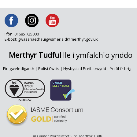
Ffôn: 01685 725000
E-bost: gwasanaethauigwsmeriaid@merthyr.gov.uk
Merthyr Tudful
lle i ymfalchïo ynddo
Ein gweledigaeth
|
Polisi Cwcis
|
Hysbysiad Preifatrwydd
|
Yn ôl i'r brig
© Cyngor Bwrdeistref Sirol Merthyr Tudful