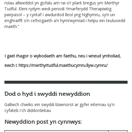
rolau allweddol yn gofalu am rai o’r plant bregus ym Merthyr
Tudful. Eleni rydym wedi penodi Ymarferydd Therapiwtig
pwrpasol – y cyntaf i awdurdod lleol yng Nghymru, sy’n un
enghraifft o’n cefnogaeth a’n hymrwymiad i helpu ein teuluoedd
maeth.”
I gael rhagor o wybodaeth am faethu, neu i wneud ymholiad,
ewch i:
https://merthyrtudful.maethucymru.llyw.cymru/
Dod o hyd i swyddi newyddion
Gallwch chwilio ein swyddi blaenorol ar gyfer eitemau sy'n
cyfateb i'ch diddordebau
Newyddion post yn cynnwys: