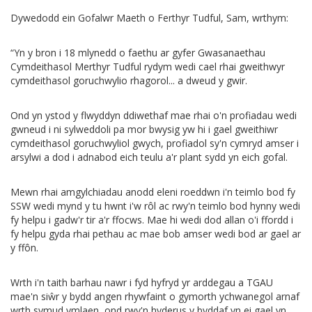
Dywedodd ein Gofalwr Maeth o Ferthyr Tudful, Sam, wrthym:
“Yn y bron i 18 mlynedd o faethu ar gyfer Gwasanaethau
Cymdeithasol Merthyr Tudful rydym wedi cael rhai gweithwyr
cymdeithasol goruchwylio rhagorol... a dweud y gwir.
Ond yn ystod y flwyddyn ddiwethaf mae rhai o'n profiadau wedi
gwneud i ni sylweddoli pa mor bwysig yw hi i gael gweithiwr
cymdeithasol goruchwyliol gwych, profiadol sy'n cymryd amser i
arsylwi a dod i adnabod eich teulu a'r plant sydd yn eich gofal.
Mewn rhai amgylchiadau anodd eleni roeddwn i'n teimlo bod fy
SSW wedi mynd y tu hwnt i'w rôl ac rwy'n teimlo bod hynny wedi
fy helpu i gadw'r tir a'r ffocws. Mae hi wedi dod allan o'i ffordd i
fy helpu gyda rhai pethau ac mae bob amser wedi bod ar gael ar
y ffôn.
Wrth i'n taith barhau nawr i fyd hyfryd yr arddegau a TGAU
mae'n siŵr y bydd angen rhywfaint o gymorth ychwanegol arnaf
wrth symud ymlaen, ond rwy'n hyderus y byddaf yn ei gael yn