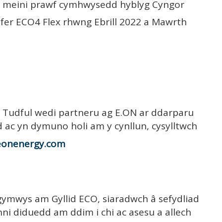
 meini prawf cymhwysedd hyblyg Cyngor
yfer ECO4 Flex rhwng Ebrill 2022 a Mawrth
 Tudful wedi partneru ag E.ON ar ddarparu
 ac yn dymuno holi am y cynllun, cysylltwch
eonenergy.com
 gymwys am Gyllid ECO, siaradwch â sefydliad
nni diduedd am ddim i chi ac asesu a allech