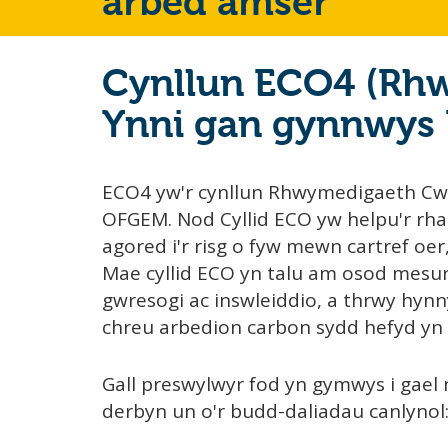
arbed amser
Cynllun ECO4 (Rh
Ynni gan gynnwys 
ECO4 yw'r cynllun Rhwymedigaeth Cw
OFGEM. Nod Cyllid ECO yw helpu'r rha
agored i'r risg o fyw mewn cartref oer
Mae cyllid ECO yn talu am osod mesur
gwresogi ac inswleiddio, a thrwy hynny
chreu arbedion carbon sydd hefyd yn 
Gall preswylwyr fod yn gymwys i gael
derbyn un o'r budd-daliadau canlynol