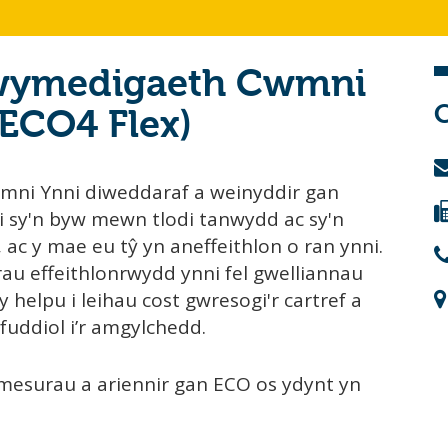
wymedigaeth Cwmni
C
ECO4 Flex)
mni Ynni diweddaraf a weinyddir gan
i sy'n byw mewn tlodi tanwydd ac sy'n
, ac y mae eu tŷ yn aneffeithlon o ran ynni.
au effeithlonrwydd ynni fel gwelliannau
 helpu i leihau cost gwresogi'r cartref a
fuddiol i’r amgylchedd.
 mesurau a ariennir gan ECO os ydynt yn
: