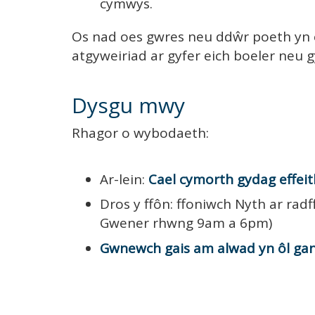
cymwys.
Os nad oes gwres neu ddŵr poeth yn ei
atgyweiriad ar gyfer eich boeler neu g
Dysgu mwy
Rhagor o wybodaeth:
Ar-lein:
Cael cymorth gydag effeit
Dros y ffôn: ffoniwch Nyth ar rad
Gwener rhwng 9am a 6pm)
Gwnewch gais am alwad yn ôl ga