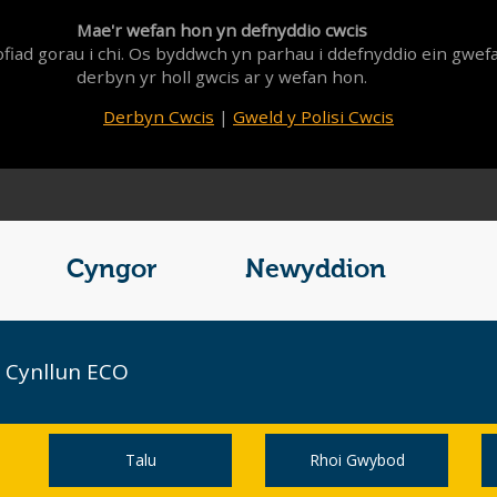
Mae'r wefan hon yn defnyddio cwcis
fiad gorau i chi. Os byddwch yn parhau i ddefnyddio ein gwef
derbyn yr holl gwcis ar y wefan hon.
Derbyn Cwcis
|
Gweld y Polisi Cwcis
Cyngor
Newyddion
Cynllun ECO
Talu
Rhoi Gwybod