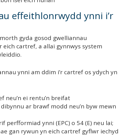
rbon isel eich hunan
u effeithlonrwydd ynni i’r
ymorth gyda gosod gwelliannau
 eich cartref, a allai gynnwys system
leiddio.
annau ynni am ddim i’r cartref os ydych yn
ef neu’n ei rentu’n breifat
’n dibynnu ar brawf modd neu’n byw mewn
if perfformiad ynni (EPC) o 54 (E) neu lai;
mae gan rywun yn eich cartref gyflwr iechyd