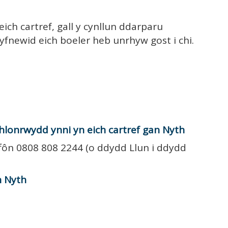
ch cartref, gall y cynllun ddarparu
yfnewid eich boeler heb unrhyw gost i chi.
hlonrwydd ynni yn eich cartref gan Nyth
ffôn 0808 808 2244 (o ddydd Llun i ddydd
n Nyth