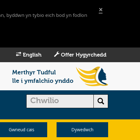
×
an, byddwn yn tybio eich bod yn fodlon
English
Offer Hygyrchedd
Merthyr Tudful
lle i ymfalchïo ynddo
Gwneud cais
Dywedwch