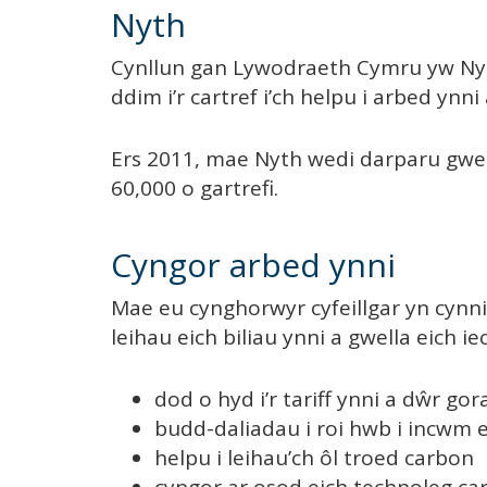
Nyth
Cynllun gan Lywodraeth Cymru yw Nyt
ddim i’r cartref i’ch helpu i arbed ynni 
Ers 2011, mae Nyth wedi darparu gwell
60,000 o gartrefi.
Cyngor arbed ynni
Mae eu cynghorwyr cyfeillgar yn cynni
leihau eich biliau ynni a gwella eich i
dod o hyd i’r tariff ynni a dŵr gor
budd-daliadau i roi hwb i incwm e
helpu i leihau’ch ôl troed carbon