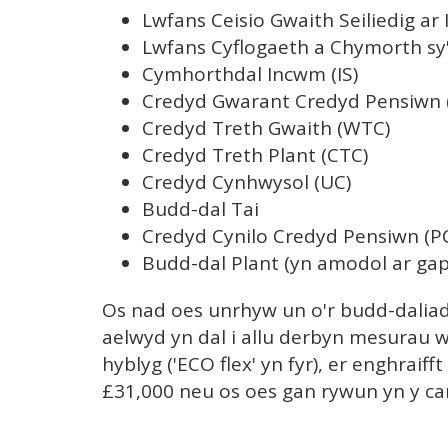
Lwfans Ceisio Gwaith Seiliedig ar 
Lwfans Cyflogaeth a Chymorth sy'
Cymhorthdal Incwm (IS)
Credyd Gwarant Credyd Pensiwn 
Credyd Treth Gwaith (WTC)
Credyd Treth Plant (CTC)
Credyd Cynhwysol (UC)
Budd-dal Tai
Credyd Cynilo Credyd Pensiwn (P
Budd-dal Plant (yn amodol ar ga
Os nad oes unrhyw un o'r budd-daliada
aelwyd yn dal i allu derbyn mesurau
hyblyg ('ECO flex' yn fyr), er enghrai
£31,000 neu os oes gan rywun yn y ca