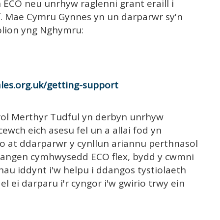
an ECO neu unrhyw raglenni grant eraill i
ef. Mae Cymru Gynnes yn un darparwr sy'n
golion yng Nghymru:
s.org.uk/getting-support
irol Merthyr Tudful yn derbyn unrhyw
cewch eich asesu fel un a allai fod yn
rio at ddarparwr y cynllun ariannu perthnasol
angen cymhwysedd ECO flex, bydd y cwmni
au iddynt i'w helpu i ddangos tystiolaeth
l ei darparu i'r cyngor i'w gwirio trwy ein