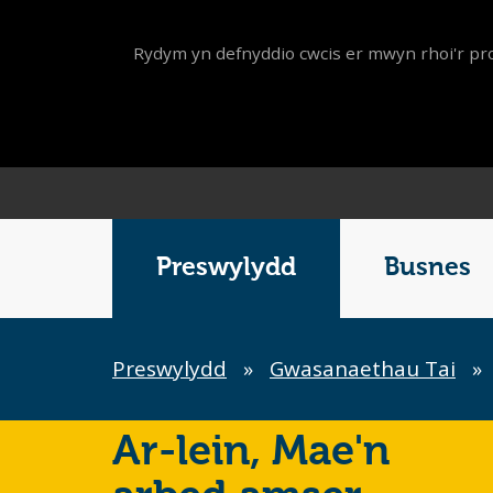
Rydym yn defnyddio cwcis er mwyn rhoi'r pro
Main
Menu
Preswylydd
Busnes
Breadcrumb
Preswylydd
»
Gwasanaethau Tai
»
Ar-lein,
Mae'n