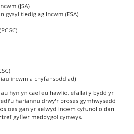
Incwm (JSA)
n gysylltiedig ag Incwm (ESA)
(PCGC)
CSC)
piau incwm a chyfansoddiad)
u hyn yn cael eu hawlio, efallai y bydd yr
 wedi'u hariannu drwy'r broses gymhwysedd
fft os oes gan yr aelwyd incwm cyfunol o dan
rtref gyflwr meddygol cymwys.