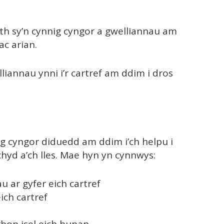
h sy’n cynnig cyngor a gwelliannau am
ac arian.
iannau ynni i’r cartref am ddim i dros
g cyngor diduedd am ddim i’ch helpu i
echyd a’ch lles. Mae hyn yn cynnwys:
au ar gyfer eich cartref
ich cartref