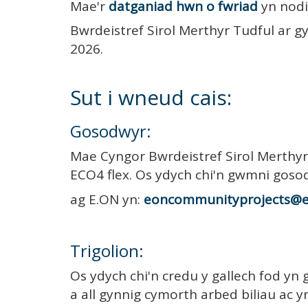
Mae'r
datganiad hwn o fwriad
yn nodi
Bwrdeistref Sirol Merthyr Tudful ar g
2026.
Sut i wneud cais:
Gosodwyr:
Mae Cyngor Bwrdeistref Sirol Merthyr
ECO4 flex. Os ydych chi'n gwmni gosod
ag E.ON yn:
eoncommunityprojects@
Trigolion:
Os ydych chi'n credu y gallech fod yn
a all gynnig cymorth arbed biliau ac y