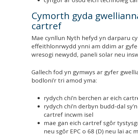
cyngor ar osod eich technoleg ca
Cymorth gyda gwellianna
cartref
Mae cynllun Nyth hefyd yn darparu c
effeithlonrwydd ynni am ddim ar gyfer
wresogi newydd, paneli solar neu insw
Gallech fod yn gymwys ar gyfer gwelli
bodloni’r tri amod yma:
rydych chi’n berchen ar eich cartr
rydych chi’n derbyn budd-dal sy
cartref incwm isel
mae gan eich cartref sgôr tystysgr
neu sgôr EPC o 68 (D) neu lai ac 