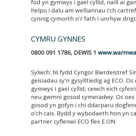
fod yn gymwys i gael cyllid, naill ai g
helpu i dalu am welliannau i'ch cartr
cynnig cymorth o'r fath i unrhyw dri
CYMRU GYNNES
0800 091 1786, DEWIS 1
www.warmwale
Sylwch: Ni fydd Cyngor Bwrdeistref S
geisiadau sy'n gysylltiedig ag ECO. Os 
gymwys i gael cyllid, cewch eich cyfei
neu gwmni gosod cymeradwy. Os oes 
gosod yn gofyn i chi ddarparu dogfenn
o'ch cais. Bydd y wybodaeth hon yn cae
partner cyflenwi ECO flex E.ON.