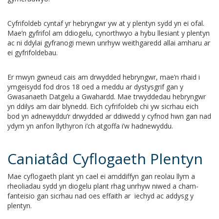
Cyfrifoldeb cyntaf yr hebryngwr yw at y plentyn sydd yn ei ofal.
Mae’n gyfrifol am ddiogelu, cynorthwyo a hybu llesiant y plentyn
ac ni ddylai gyfranogi mewn unrhyw weithgaredd allai amharu ar
ei gyfrifoldebau.
Er mwyn gwneud cais am drwydded hebryngwr, mae’n rhaid i
ymgeisydd fod dros 18 oed a meddu ar dystysgrif gan y
Gwasanaeth Datgelu a Gwahardd. Mae trwyddedau hebryngwr
yn ddilys am dair blynedd. Eich cyfrifoldeb chi yw sicrhau eich
bod yn adnewyddu’r drwydded ar ddiwedd y cyfnod hwn gan nad
ydym yn anfon llythyron i’ch atgoffa i’w hadnewyddu.
Caniatâd Cyflogaeth Plentyn
Mae cyflogaeth plant yn cael ei amddiffyn gan reolau llym a
rheoliadau sydd yn diogelu plant rhag unrhyw niwed a cham-
fanteisio gan sicrhau nad oes effaith ar iechyd ac addysg y
plentyn.