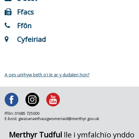
Ffacs
Ffôn
Cyfeiriad
A oes unrhyw beth o'i le ar y dudalen hon?
Ffôn: 01685 725000
E-bost: gwasanaethauigwsmeriaid@merthyr.gov.uk
Merthyr Tudful
lle i ymfalchïo ynddo