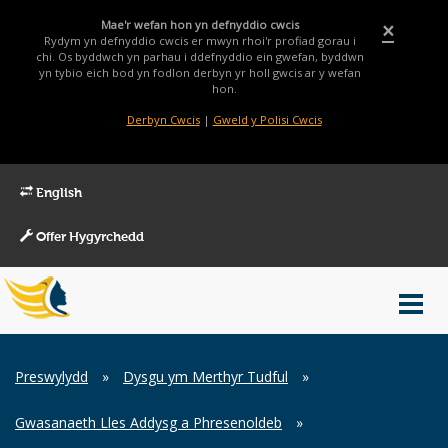
Mae'r wefan hon yn defnyddio cwcis
×
Rydym yn defnyddio cwcis er mwyn rhoi'r profiad gorau i
chi. Os byddwch yn parhau i ddefnyddio ein gwefan, byddwn
yn tybio eich bod yn fodlon derbyn yr holl gwcis ar y wefan
hon.
Derbyn Cwcis
|
Gweld y Polisi Cwcis
English
Offer Hygyrchedd
Main
Toggl
Menu
navig
Breadcrumb
Preswylydd
»
Dysgu ym Merthyr Tudful
»
Gwasanaeth Lles Addysg a Phresenoldeb
»