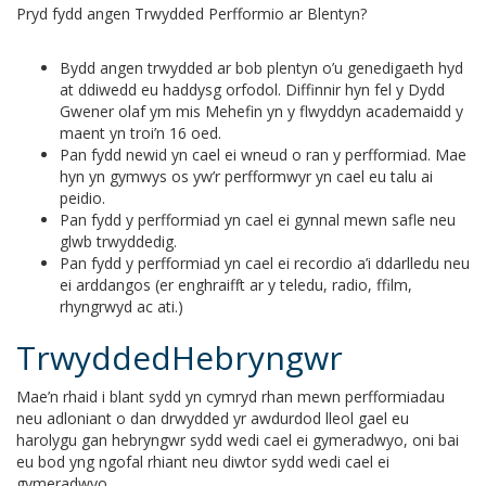
Pryd fydd angen Trwydded Perfformio ar Blentyn?
Bydd angen trwydded ar bob plentyn o’u genedigaeth hyd
at ddiwedd eu haddysg orfodol. Diffinnir hyn fel y Dydd
Gwener olaf ym mis Mehefin yn y flwyddyn academaidd y
maent yn troi’n 16 oed.
Pan fydd newid yn cael ei wneud o ran y perfformiad. Mae
hyn yn gymwys os yw’r perfformwyr yn cael eu talu ai
peidio.
Pan fydd y perfformiad yn cael ei gynnal mewn safle neu
glwb trwyddedig.
Pan fydd y perfformiad yn cael ei recordio a’i ddarlledu neu
ei arddangos (er enghraifft ar y teledu, radio, ffilm,
rhyngrwyd ac ati.)
TrwyddedHebryngwr
Mae’n rhaid i blant sydd yn cymryd rhan mewn perfformiadau
neu adloniant o dan drwydded yr awdurdod lleol gael eu
harolygu gan hebryngwr sydd wedi cael ei gymeradwyo, oni bai
eu bod yng ngofal rhiant neu diwtor sydd wedi cael ei
gymeradwyo.