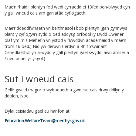
Mae’n rhaid i blentyn fod wedi cyrraedd ei 13fed pen-blwydd cyn
y gall wneud cais am ganiatâd cyflogaeth.
Mae’r ddeddfwriaeth yn berthnasol i bob plentyn (gan gynnwys
plant y cyflogwr) sydd o oed addysg orfodol (y Dydd Gwener
olaf ym mis Mehefin yn ystod y flwyddyn academaidd y mae’n
troi’n 16 oed.) Nid yw derbyn Cerdyn a Rhif Yswiriant
Cenedlaethol yn arwydd y gall plentyn gael swydd lawn amser a
/ neu adael yr ysgol.)
Sut i wneud cais
Gellir gweld rhagor o wybodaeth a gwneud cais drwy ddilyn y
ddolen, isod.
Dylai ceisiadau gael eu hanfon at:
Education.WelfareTeam@merthyr.gov.uk