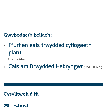
Gwybodaeth bellach:
Ffurflen gais trwydded cyflogaeth
plant
( PDF , 332KB )
Cais am Drwydded Hebryngwr
( PDF , 888KB )
Cysylltwch â Ni
E-bost