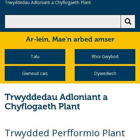
Trwyddedau Adloniant a Chyflogaeth Plant
Ar-lein,
Mae'n arbed amser
Talu
Rhoi Gwybod
Gwneud cais
Dywedwch
Trwyddedau Adloniant a
Chyflogaeth Plant
Trwydded Perfformio Plant