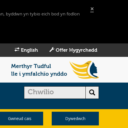
×
an, byddwn yn tybio eich bod yn fodlon
English
Offer Hygyrchedd
Merthyr Tudful
lle i ymfalchïo ynddo
Gwneud cais
Dywedwch