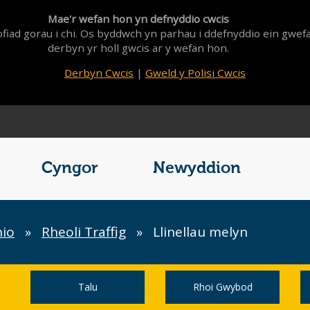
Mae'r wefan hon yn defnyddio cwcis
fiad gorau i chi. Os byddwch yn parhau i ddefnyddio ein gwef
derbyn yr holl gwcis ar y wefan hon.
Derbyn Cwcis
|
Gweld y Polisi Cwcis
Cyngor
Newyddion
hio
»
Rheoli Traffig
»
Llinellau melyn
Talu
Rhoi Gwybod