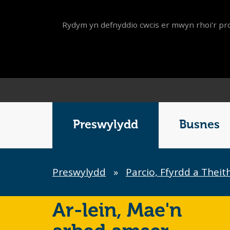
Rydym yn defnyddio cwcis er mwyn rhoi'r pro
Main
Menu
Preswylydd
Busnes
Breadcrumb
Preswylydd
»
Parcio, Ffyrdd a Theit
Ar-lein,
Mae'n