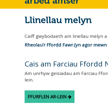
arbed amser
Llinellau melyn
Caiff gwybodaeth am linellau melyn a 
Rheolau’r Ffordd Fawr.
Cais am Farciau Ffordd
Am unrhyw geisiadau am Farciau Fford
lein.
FFURFLEN AR-LEIN