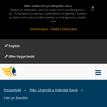
Mae'r wefan hon yn defnyddio cwcis
×
Rydym yn defnyddio cwcis er mwyn rhoi'r profiad gorau i
chi. Os byddwch yn parhau i ddefnyddio ein gwefan, byddwn
yn tybio eich bod yn fodlon derbyn yr holl gwcis ar y wefan
hon.
Derbyn Cwcis
|
Gweld y Polisi Cwcis
English
Offer Hygyrchedd
Main
Toggl
Menu
navig
Breadcrumb
Preswylydd
»
Plâu, Llygredd a Hylendid Bwyd
»
Cŵn yn Baeddu