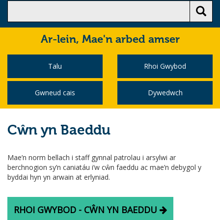
Ar-lein,
Mae'n arbed amser
Talu
Rhoi Gwybod
Gwneud cais
Dywedwch
Cŵn yn Baeddu
Mae’n norm bellach i staff gynnal patrolau i arsylwi ar
berchnogion sy’n caniatáu i’w cŵn faeddu ac mae’n debygol y
byddai hyn yn arwain at erlyniad.
RHOI GWYBOD - CŴN YN BAEDDU