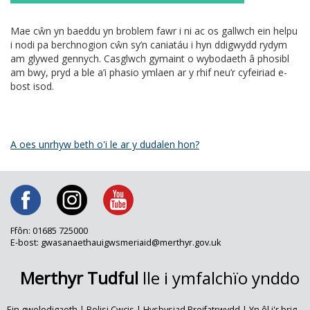
Mae cŵn yn baeddu yn broblem fawr i ni ac os gallwch ein helpu
i nodi pa berchnogion cŵn sy’n caniatáu i hyn ddigwydd rydym
am glywed gennych. Casglwch gymaint o wybodaeth â phosibl
am bwy, pryd a ble a’i phasio ymlaen ar y rhif neu’r cyfeiriad e-
bost isod.
A oes unrhyw beth o'i le ar y dudalen hon?
Ffôn: 01685 725000
E-bost: gwasanaethauigwsmeriaid@merthyr.gov.uk
Merthyr Tudful
lle i ymfalchïo ynddo
Ein gweledigaeth
|
Polisi Cwcis
|
Hysbysiad Preifatrwydd
|
Yn ôl i'r brig