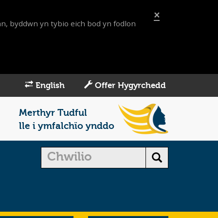
×
an, byddwn yn tybio eich bod yn fodlon
English
Offer Hygyrchedd
Merthyr Tudful
lle i ymfalchïo ynddo