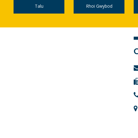
Talu
Rhoi Gwybod
C