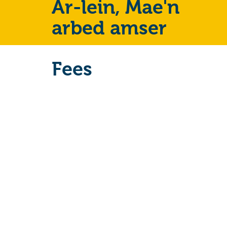
Ar-lein,
Mae'n
arbed amser
Fees