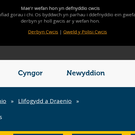
Mae'r wefan hon yn defnyddio cwcis
fiad gorau i chi. Os byddwch yn parhau i ddefnyddio ein gwef
derbyn yr holl gwcis ar y wefan hon.
Derbyn Cwcis
|
Gweld y Polisi Cwcis
Cyngor
Newyddion
hio
»
Llifogydd a Draenio
»
s