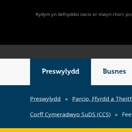
Rydym yn defnyddio cwcis er mwyn rhoi'r pro
Main
Menu
Preswylydd
Busnes
Breadcrumb
Preswylydd
»
Parcio, Ffyrdd a Theit
Corff Cymeradwyo SuDS (CCS)
»
Fee