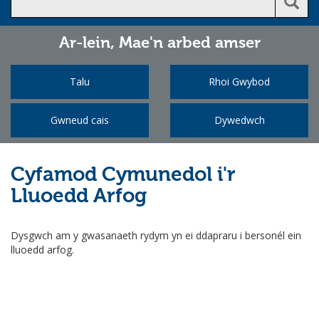
Ar-lein,
Mae'n arbed amser
Talu
Rhoi Gwybod
Gwneud cais
Dywedwch
Cyfamod Cymunedol i'r
Lluoedd Arfog
Dysgwch am y gwasanaeth rydym yn ei ddapraru i bersonél ein
lluoedd arfog.