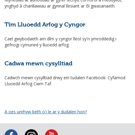
ynghyd â chanllawiau ar gynnal llesiant ar ôl gwasanaeth.
Tîm Lluoedd Arfog y Cyngor
Cael gwybodaeth am dîm y cyngor lleol sy'n ymroddedig i
gefnogi cymuned y lluoedd arfog.
Cadwa mewn cysylltiad
Cadwch mewn cysylltiad drwy ein tudalen Facebook: Cyfamod
Lluoedd Arfog Cwm Taf
A oes unrhyw beth o'i le ar y dudalen hon?