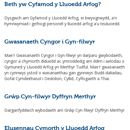
Beth yw Cyfamod y Lluoedd Arfog?
Dysgwch am Gyfamod y Lluoedd Arfog, ei bwysigrwydd, a'n
hymrwymiad i gefnogi personél y lluoedd arfog a'u teuluoedd.
Gwasanaeth Cyngor i Gyn-filwyr
Mae'r Gwasanaeth Cyngor i Gyn-filwyr yn darparu gwybodaeth,
cyngor a chymorth diduedd ac ymroddedig am ddim i aelodau o
Gymuned y Lluoedd Arfog yn Merthyr Tudful. Mae'r gwasanaeth
yn cynnwys ystod o wasanaethau gan gynnwys Budd-daliadau,
Gofal Cymdeithasol i Oedolion, Cyllid, Cyflogaeth a Thai.
Grŵp Cyn-filwyr Dyffryn Merthyr
Darganfyddwch wybodaeth am Grŵp Cyn-filwyr Dyffryn Merthyr.
Elusennau Cymorth y Lluoedd Arfog