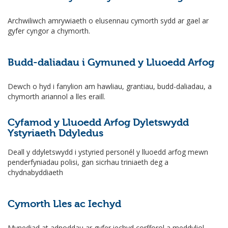
Archwiliwch amrywiaeth o elusennau cymorth sydd ar gael ar
gyfer cyngor a chymorth.
Budd-daliadau i Gymuned y Lluoedd Arfog
Dewch o hyd i fanylion am hawliau, grantiau, budd-daliadau, a
chymorth ariannol a lles eraill.
Cyfamod y Lluoedd Arfog Dyletswydd
Ystyriaeth Ddyledus
Deall y ddyletswydd i ystyried personél y lluoedd arfog mewn
penderfyniadau polisi, gan sicrhau triniaeth deg a
chydnabyddiaeth
Cymorth Lles ac Iechyd
Mynediad at adnoddau ar gyfer iechyd corfforol a meddyliol,