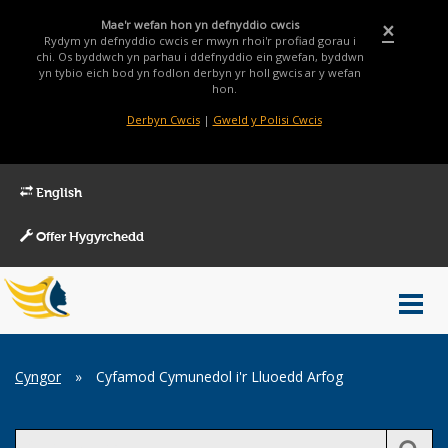
Mae'r wefan hon yn defnyddio cwcis
×
Rydym yn defnyddio cwcis er mwyn rhoi'r profiad gorau i
chi. Os byddwch yn parhau i ddefnyddio ein gwefan, byddwn
yn tybio eich bod yn fodlon derbyn yr holl gwcis ar y wefan
hon.
Derbyn Cwcis
|
Gweld y Polisi Cwcis
English
Offer Hygyrchedd
Main
Toggl
Menu
navig
Breadcrumb
Cyngor
»
Cyfamod Cymunedol i'r Lluoedd Arfog