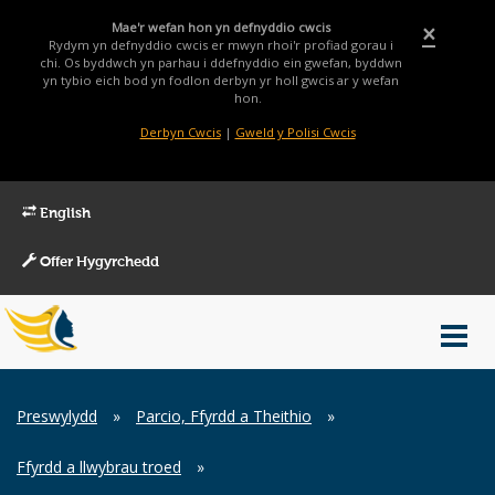
Mae'r wefan hon yn defnyddio cwcis
×
Rydym yn defnyddio cwcis er mwyn rhoi'r profiad gorau i
chi. Os byddwch yn parhau i ddefnyddio ein gwefan, byddwn
yn tybio eich bod yn fodlon derbyn yr holl gwcis ar y wefan
hon.
Derbyn Cwcis
|
Gweld y Polisi Cwcis
English
Offer Hygyrchedd
Main
Toggl
Menu
navig
Breadcrumb
Preswylydd
»
Parcio, Ffyrdd a Theithio
»
Ffyrdd a llwybrau troed
»