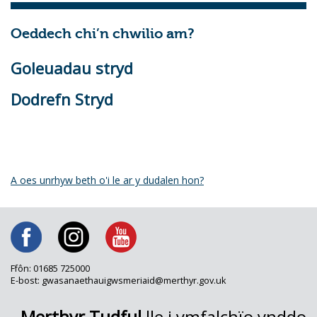
Oeddech chi’n chwilio am?
Goleuadau stryd
Dodrefn Stryd
A oes unrhyw beth o'i le ar y dudalen hon?
Ffôn: 01685 725000
E-bost: gwasanaethauigwsmeriaid@merthyr.gov.uk
Merthyr Tudful
lle i ymfalchïo ynddo