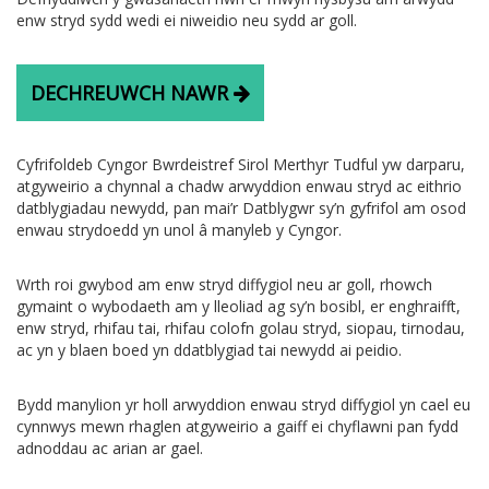
enw stryd sydd wedi ei niweidio neu sydd ar goll.
DECHREUWCH NAWR
Cyfrifoldeb Cyngor Bwrdeistref Sirol Merthyr Tudful yw darparu,
atgyweirio a chynnal a chadw arwyddion enwau stryd ac eithrio
datblygiadau newydd, pan mai’r Datblygwr sy’n gyfrifol am osod
enwau strydoedd yn unol â manyleb y Cyngor.
Wrth roi gwybod am enw stryd diffygiol neu ar goll, rhowch
gymaint o wybodaeth am y lleoliad ag sy’n bosibl, er enghraifft,
enw stryd, rhifau tai, rhifau colofn golau stryd, siopau, tirnodau,
ac yn y blaen boed yn ddatblygiad tai newydd ai peidio.
Bydd manylion yr holl arwyddion enwau stryd diffygiol yn cael eu
cynnwys mewn rhaglen atgyweirio a gaiff ei chyflawni pan fydd
adnoddau ac arian ar gael.