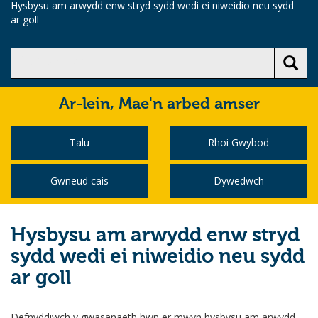
Hysbysu am arwydd enw stryd sydd wedi ei niweidio neu sydd
ar goll
Ar-lein,
Mae'n arbed amser
Talu
Rhoi Gwybod
Gwneud cais
Dywedwch
Hysbysu am arwydd enw stryd
sydd wedi ei niweidio neu sydd
ar goll
Defnyddiwch y gwasanaeth hwn er mwyn hysbysu am arwydd