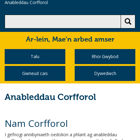
Anableddau Corfforol
Ar-lein,
Mae'n arbed amser
Talu
Rhoi Gwybod
Gwneud cais
Dywedwch
Anableddau Corfforol
Nam Corfforol
I gefnogi annibyniaeth oedolion a phlant ag anableddau