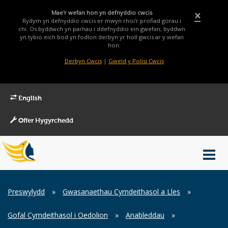
Mae'r wefan hon yn defnyddio cwcis
×
Rydym yn defnyddio cwcis er mwyn rhoi'r profiad gorau i
chi. Os byddwch yn parhau i ddefnyddio ein gwefan, byddwn
yn tybio eich bod yn fodlon derbyn yr holl gwcis ar y wefan
hon.
Derbyn Cwcis
|
Gweld y Polisi Cwcis
English
Offer Hygyrchedd
Main
Toggl
Menu
navig
Breadcrumb
Preswylydd
»
Gwasanaethau Cymdeithasol a Lles
»
Gofal Cymdeithasol i Oedolion
»
Anableddau
»