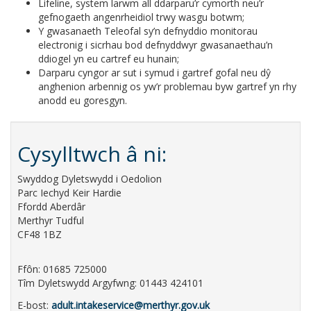
Lifeline, system larwm all ddarparu’r cymorth neu’r
gefnogaeth angenrheidiol trwy wasgu botwm;
Y gwasanaeth Teleofal sy’n defnyddio monitorau
electronig i sicrhau bod defnyddwyr gwasanaethau’n
ddiogel yn eu cartref eu hunain;
Darparu cyngor ar sut i symud i gartref gofal neu dŷ
anghenion arbennig os yw’r problemau byw gartref yn rhy
anodd eu goresgyn.
Cysylltwch â ni:
Swyddog Dyletswydd i Oedolion
Parc Iechyd Keir Hardie
Ffordd Aberdâr
Merthyr Tudful
CF48 1BZ
Ffôn: 01685 725000
Tîm Dyletswydd Argyfwng: 01443 424101
E-bost:
adult.intakeservice@merthyr.gov.uk