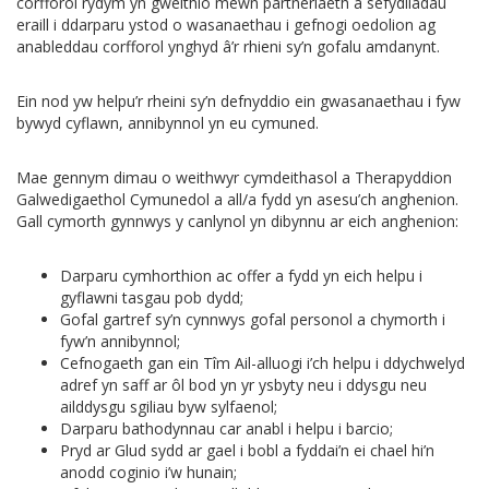
corfforol rydym yn gweithio mewn partneriaeth â sefydliadau
eraill i ddarparu ystod o wasanaethau i gefnogi oedolion ag
anableddau corfforol ynghyd â’r rhieni sy’n gofalu amdanynt.
Ein nod yw helpu’r rheini sy’n defnyddio ein gwasanaethau i fyw
bywyd cyflawn, annibynnol yn eu cymuned.
Mae gennym dimau o weithwyr cymdeithasol a Therapyddion
Galwedigaethol Cymunedol a all/a fydd yn asesu’ch anghenion.
Gall cymorth gynnwys y canlynol yn dibynnu ar eich anghenion:
Darparu cymhorthion ac offer a fydd yn eich helpu i
gyflawni tasgau pob dydd;
Gofal gartref sy’n cynnwys gofal personol a chymorth i
fyw’n annibynnol;
Cefnogaeth gan ein Tîm Ail-alluogi i’ch helpu i ddychwelyd
adref yn saff ar ôl bod yn yr ysbyty neu i ddysgu neu
ailddysgu sgiliau byw sylfaenol;
Darparu bathodynnau car anabl i helpu i barcio;
Pryd ar Glud sydd ar gael i bobl a fyddai’n ei chael hi’n
anodd coginio i’w hunain;