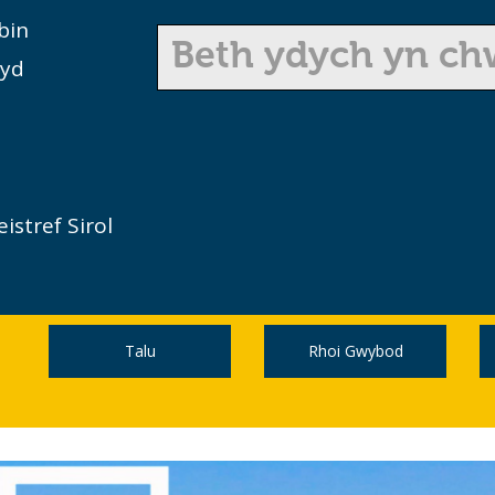
bin
wyd
stref Sirol
Talu
Rhoi Gwybod