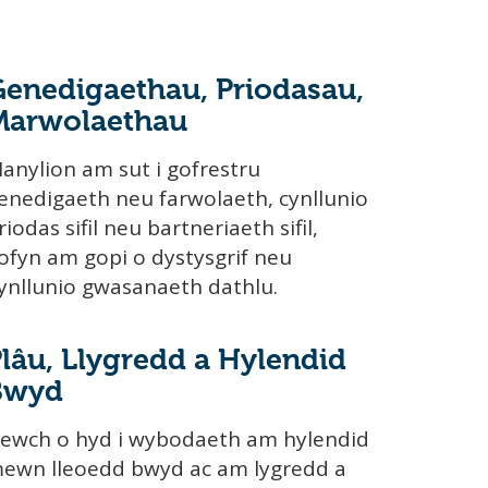
enedigaethau, Priodasau,
Marwolaethau
anylion am sut i gofrestru
enedigaeth neu farwolaeth, cynllunio
riodas sifil neu bartneriaeth sifil,
ofyn am gopi o dystysgrif neu
ynllunio gwasanaeth dathlu.
lâu, Llygredd a Hylendid
Bwyd
ewch o hyd i wybodaeth am hylendid
ewn lleoedd bwyd ac am lygredd a