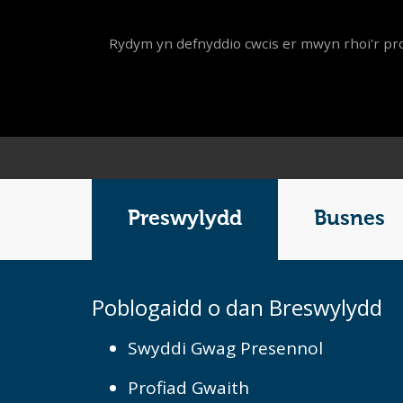
Rydym yn defnyddio cwcis er mwyn rhoi'r pro
Main
Menu
Preswylydd
Busnes
Poblogaidd o dan Breswylydd
Swyddi Gwag Presennol
Profiad Gwaith