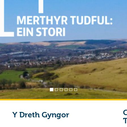
Ymunwch â'n P
Mert
G
Y Dreth Gyngor
T