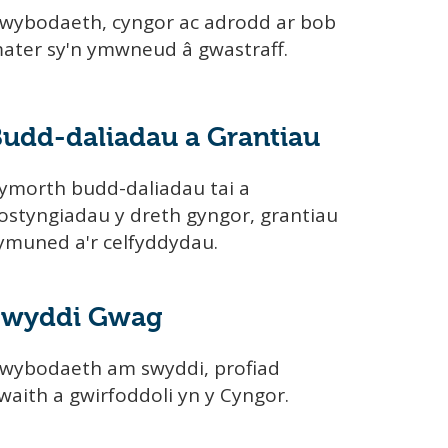
wybodaeth, cyngor ac adrodd ar bob
ater sy'n ymwneud â gwastraff.
udd-daliadau a Grantiau
ymorth budd-daliadau tai a
ostyngiadau y dreth gyngor, grantiau
ymuned a'r celfyddydau.
Swyddi Gwag
wybodaeth am swyddi, profiad
waith a gwirfoddoli yn y Cyngor.