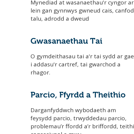
Mynediad at wasanaethau'r cyngor ar
lein gan gynnwys gwneud cais, canfod
talu, adrodd a dweud
Gwasanaethau Tai
O gymdeithasau tai a'r tai sydd ar gae
i addasu'r cartref, tai gwarchod a
rhagor.
Parcio, Ffyrdd a Theithio
Darganfyddwch wybodaeth am
feysydd parcio, trwyddedau parcio,
problemau’r ffordd a’r briffordd, teith