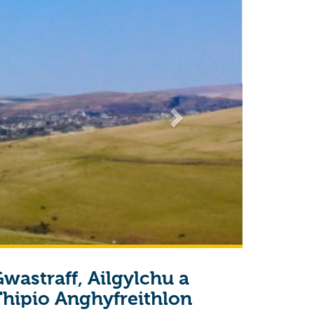
anel Dinasyddion - Eich
hyr, Eich Llais!
wastraff, Ailgylchu a
hipio Anghyfreithlon