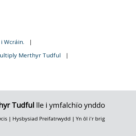
i Wcráin.
|
ultiply Merthyr Tudful
|
hyr Tudful
lle i ymfalchïo ynddo
wcis
|
Hysbysiad Preifatrwydd
|
Yn ôl i'r brig