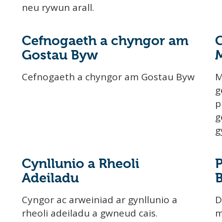
neu rywun arall.
Cefnogaeth a chyngor am
G
Gostau Byw
Cefnogaeth a chyngor am Gostau Byw
M
g
p
g
g
Cynllunio a Rheoli
P
Adeiladu
Cyngor ac arweiniad ar gynllunio a
D
rheoli adeiladu a gwneud cais.
m