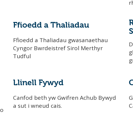
r
Ffioedd a Thaliadau
Ffioedd a Thaliadau gwasanaethau
D
Cyngor Bwrdeistref Sirol Merthyr
g
Tudful
g
Llinell Fywyd
C
Canfod beth yw Gwifren Achub Bywyd
G
a sut i wneud cais.
C
 o