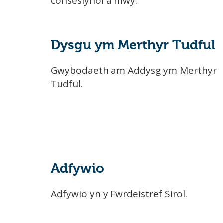
consesiynol a mwy.
Dysgu ym Merthyr Tudful
Gwybodaeth am Addysg ym Merthyr
Tudful.
Adfywio
Adfywio yn y Fwrdeistref Sirol.