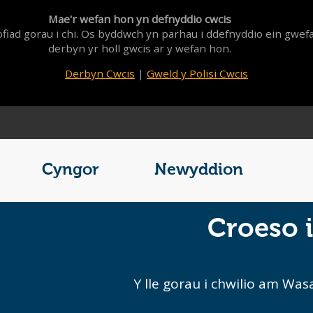
Mae'r wefan hon yn defnyddio cwcis
fiad gorau i chi. Os byddwch yn parhau i ddefnyddio ein gwef
derbyn yr holl gwcis ar y wefan hon.
Derbyn Cwcis
|
Gweld y Polisi Cwcis
Cyngor
Newyddion
Croeso
Y lle gorau i chwilio am W