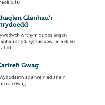
heoli plâu.
Rhaglen Glanhau’r
Strydoedd
ywedwch wrthym os oes angen
lanhau stryd, symud sbwriel a dileu
raffiti.
artrefi Gwag
wybodaeth ac arweiniad ar ein
artrefi Gwag