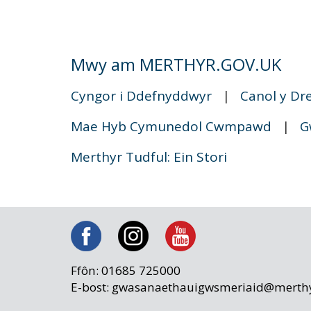
Mwy am MERTHYR.GOV.UK
Cyngor i Ddefnyddwyr
|
Canol y Dr
Mae Hyb Cymunedol Cwmpawd
|
G
Merthyr Tudful: Ein Stori
Ffôn: 01685 725000
E-bost: gwasanaethauigwsmeriaid@merthy