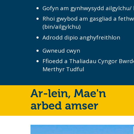
Gofyn am gynhwysydd ailgylchu/ 
Rhoi gwybod am gasgliad a feth
(bin/ailgylchu)
Adrodd dipio anghyfreithlon
Gwneud cwyn
Ffioedd a Thaliadau Cyngor Bwrdei
Merthyr Tudful
Ar-lein,
Mae'n
arbed amser