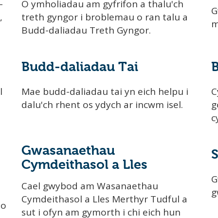
-
O ymholiadau am gyfrifon a thalu'ch
G
,
treth gyngor i broblemau o ran talu a
m
Budd-daliadau Treth Gyngor.
Budd-daliadau Tai
B
l
Mae budd-daliadau tai yn eich helpu i
C
dalu'ch rhent os ydych ar incwm isel.
g
c
Gwasanaethau
Cymdeithasol a Lles
G
Cael gwybod am Wasanaethau
g
Cymdeithasol a Lles Merthyr Tudful a
io
sut i ofyn am gymorth i chi eich hun