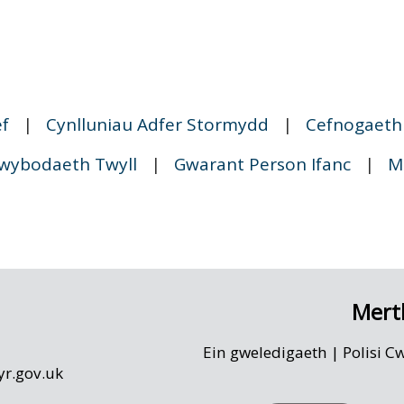
ef
|
Cynlluniau Adfer Stormydd
|
Cefnogaeth 
wybodaeth Twyll
|
Gwarant Person Ifanc
|
M
Mert
Ein gweledigaeth
|
Polisi C
r.gov.uk