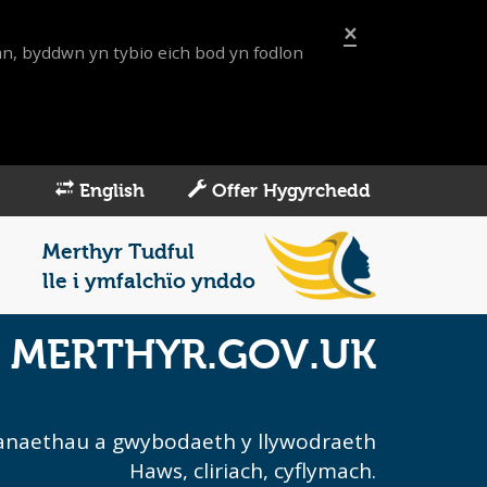
×
an, byddwn yn tybio eich bod yn fodlon
English
Offer Hygyrchedd
Merthyr Tudful
lle i ymfalchïo ynddo
 i MERTHYR.GOV.UK
asanaethau a gwybodaeth y llywodraeth
Haws, cliriach, cyflymach.