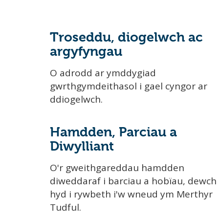
Troseddu, diogelwch ac
argyfyngau
O adrodd ar ymddygiad
gwrthgymdeithasol i gael cyngor ar
ddiogelwch.
Hamdden, Parciau a
Diwylliant
O'r gweithgareddau hamdden
diweddaraf i barciau a hobïau, dewch
hyd i rywbeth i'w wneud ym Merthyr
Tudful.